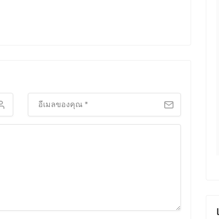
นการสร้างแบรนด์
CAFE มอบผลลัพธ์ที่ชัดเจนและ
ให้แข็งแกร่งขึ้น
สอดคล้องกับเป้าหมายทางธุรกิจ ด้วย
าดที่สร้างสรรค์และ
กลยุทธ์การตลาดที่มีความทันสมัยและ
้อมูลที่แม่นยำ ผม
การวิเคราะห์ข้อมูลที่แม่นยำ เรา
ลัพธ์ที่ได้รับอย่าง
สามารถปรับปรุงและขับเคลื่อนธุรกิจ
ให้เติบโตต่อเนื่องในตลาดที่มีการ
แข่งขันสูง
ศร์ สุขเกษม
ัดการฝ่ายการตลาด
วรินทรา ภูมิใจ
นักวางแผนกลยุทธ์