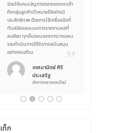
ช่วยให้แคมเปญการตลาดของเราเข้า
มาตรฐานสูงและสามา
ถึงกลุ่มลูกค้าเป้าหมายได้อย่างมี
มั่นใจในการลงทุนได้เ
ประสิทธิภาพ ด้วยการใช้เครื่องมือที่
การสนับสนุนที่ครบถ
ทันสมัยและระบบการรายงานผลที่
วิเคราะห์ตลาดที่ละเอี
ละเอียด ทุกขั้นตอนของการวางแผน
ว่าการลงทุนในธุรกิ
และดำเนินการได้รับการสนับสนุน
มั่นคงและเติบโตในระ
อย่างครบถ้วน
จิรินท
นักลงทุ
เกศมานิตย์ ศิริ
ประเสริฐ
นักการตลาดออนไลน์
แท็ก