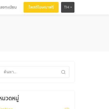
ลงทะเบียน
โพสต์โฆษณาฟรี
TH
หมวดหมู่