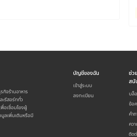
บัญชีของฉัน
ช่ว
สนั
เข้าสู่ระบบ
รกิจร้านอาหาร
บล็
ลงทะเบียน
ละรีสอร์ททั่ว
ข้อ
อเชื่อมโยงผู้
คำถ
ูลเพิ่มเติมหรือมี
ควา
ติดต