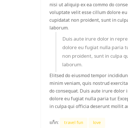
nisi ut aliquip ex ea commo do conse
voluptate velit esse cillum dolore eu 
cupidatat non proident, sunt in culpa
laborum.
Duis aute irure dolor in repre
dolore eu fugiat nulla paria 
non proident, sunt in culpa qu
laborum.
Elitsed do eiusmod tempor incididun
minim veniam, quis nostrud exercitat
do consequat. Duis aute irure dolor i
dolore eu fugiat nulla paria tur. Exc
in culpa qui officia deserunt mollit 
แท็ก:
travel fun
love
ด้วยความเชื่อถือใน NAKHON CAFE
ประสบการณ์ที่ด