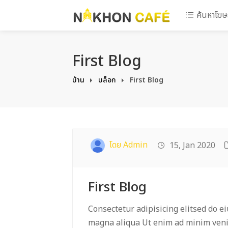
ค้นหาโฆ
First Blog
บ้าน
บล็อก
First Blog
โดย Admin
15, Jan 2020
First Blog
Consectetur adipisicing elitsed do e
magna aliqua Ut enim ad minim venia