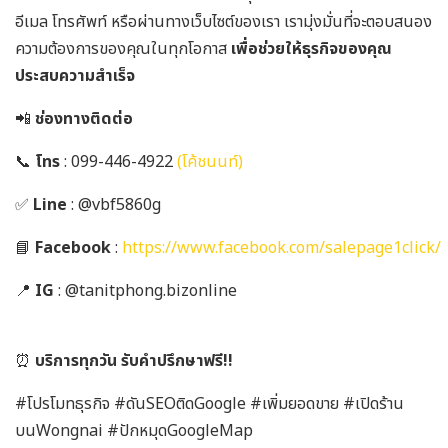
อีเมล โทรศัพท์ หรือผ่านทางเว็บไซต์ของเรา เรามุ่งมั่นที่จะตอบสนอง
ความต้องการของคุณในทุกโอกาส
เพื่อช่วยให้ธุรกิจของคุณ
ประสบความสำเร็จ
📲
ช่องทางติดต่อ
📞
โทร
: 099-446-4922
(โค้ชนนท์)
✅
Line
: @vbf5860g
📘
Facebook
:
https://www.facebook.com/salepage1click/
📍
IG
: @tanitphong.bizonline
⏰
บริการทุกวัน รับคำปรึกษาฟรี!!
#โปรโมทธุรกิจ #ดันSEOติดGoogle #เพิ่มยอดขาย #เปิดร้าน
บนWongnai #ปักหมุดGoogleMap