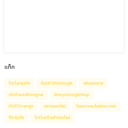
แท็ก
โปรโมทธุรกิจ
ดันSEOติดGoogle
เพิ่มยอดขาย
เปิดร้านบนWongnai
ปักหมุดGoogleMap
ทำSEOราคาถูก
ตลาดออนไลน์
โฆษณาออนไลน์ครบวงจร
รีวิวธุรกิจ
โปรโมทร้านค้าออนไลน์