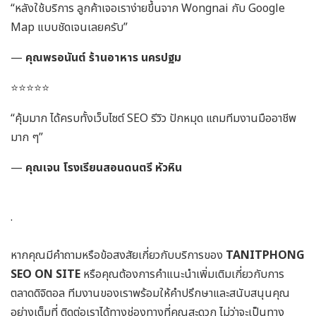
“หลังใช้บริการ ลูกค้าเจอเราง่ายขึ้นจาก Wongnai กับ Google
Map แบบชัดเจนเลยครับ”
—
คุณพรอนันต์ ร้านอาหาร นครปฐม
⭐️⭐️⭐️⭐️⭐️
“คุ้มมาก ได้ครบทั้งเว็บไซต์ SEO รีวิว ปักหมุด แถมทีมงานมืออาชีพ
มาก ๆ”
—
คุณเจน โรงเรียนสอนดนตรี หัวหิน
.
หากคุณมีคำถามหรือข้อสงสัยเกี่ยวกับบริการของ
TANITPHONG
SEO ON SITE
หรือคุณต้องการคำแนะนำเพิ่มเติมเกี่ยวกับการ
ตลาดดิจิตอล ทีมงานของเราพร้อมให้คำปรึกษาและสนับสนุนคุณ
อย่างเต็มที่ ติดต่อเราได้ทางช่องทางที่คุณสะดวก ไม่ว่าจะเป็นทาง