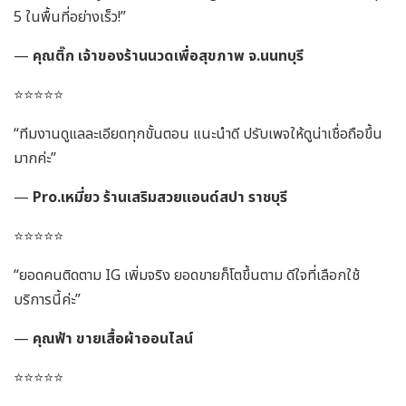
5 ในพื้นที่อย่างเร็ว!”
—
คุณติ๊ก เจ้าของร้านนวดเพื่อสุขภาพ จ.นนทบุรี
⭐️⭐️⭐️⭐️⭐️
“ทีมงานดูแลละเอียดทุกขั้นตอน แนะนำดี ปรับเพจให้ดูน่าเชื่อถือขึ้น
มากค่ะ”
—
Pro.เหมี่ยว ร้านเสริมสวยแอนด์สปา ราชบุรี
⭐️⭐️⭐️⭐️⭐️
“ยอดคนติดตาม IG เพิ่มจริง ยอดขายก็โตขึ้นตาม ดีใจที่เลือกใช้
บริการนี้ค่ะ”
—
คุณฟ้า ขายเสื้อผ้าออนไลน์
⭐️⭐️⭐️⭐️⭐️