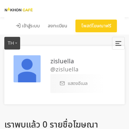
เข้าสู่ระบบ
ลงทะเบียน
โพสต์โฆษณาฟรี
TH
zisluella
@zisluella
แสดงอีเมล
เราพบแล้ว 0 รายชื่อโฆษณา