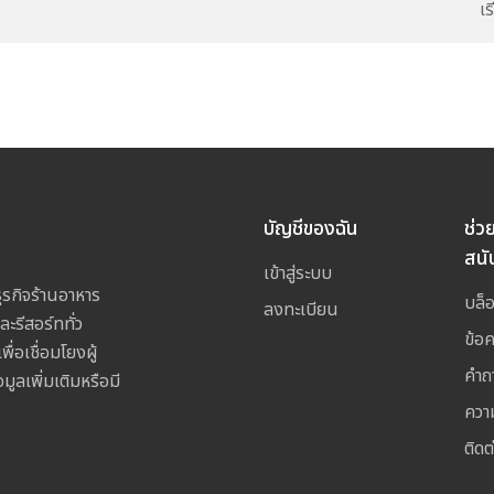
เ
บัญชีของฉัน
ช่ว
สนั
เข้าสู่ระบบ
รกิจร้านอาหาร
บล็
ลงทะเบียน
ละรีสอร์ททั่ว
ข้อ
อเชื่อมโยงผู้
คำถ
ูลเพิ่มเติมหรือมี
ควา
ติดต