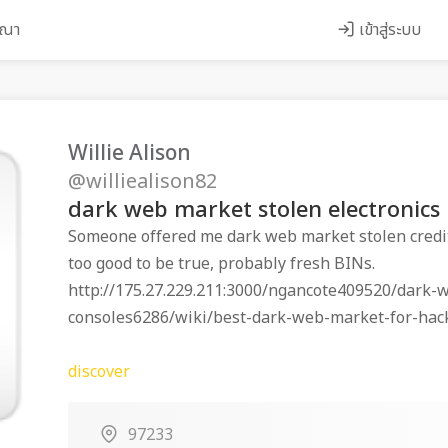
ษณา
เข้าสู่ระบบ
Willie Alison
@williealison82
dark web market stolen electronics
Someone offered me dark web market stolen credit
too good to be true, probably fresh BINs.
http://175.27.229.211:3000/ngancote409520/dark
consoles6286/wiki/best-dark-web-market-for-hack
discover
97233