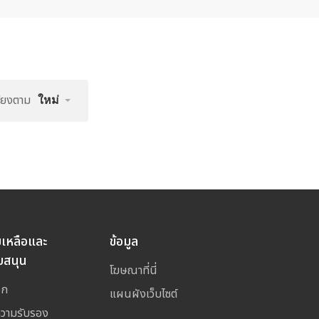
รียงตาม
ใหม่
ยเหลือและ
ข้อมูล
บสนุน
โฆษณาที่นี่
อก
แผนผังเว็บไซต์
ความรับรอง