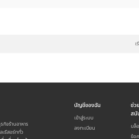
เ
บัญชีของฉัน
ช่ว
สนั
เข้าสู่ระบบ
รกิจร้านอาหาร
บล็
ลงทะเบียน
ละรีสอร์ททั่ว
ข้อ