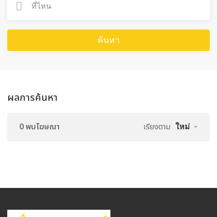
ค้นหา
ผลการค้นหา
0 พบโฆษณา
เรียงตาม
ใหม่