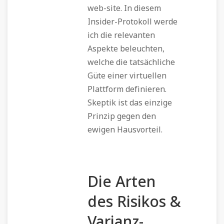
web-site. In diesem
Insider-Protokoll werde
ich die relevanten
Aspekte beleuchten,
welche die tatsächliche
Güte einer virtuellen
Plattform definieren.
Skeptik ist das einzige
Prinzip gegen den
ewigen Hausvorteil.
Die Arten
des Risikos &
Varianz-