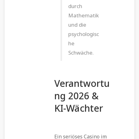
durch
Mathematik
und die
psychologisc
he
Schwäche.
Verantwortu
ng 2026 &
KI-Wächter
Ein seriöses Casino im