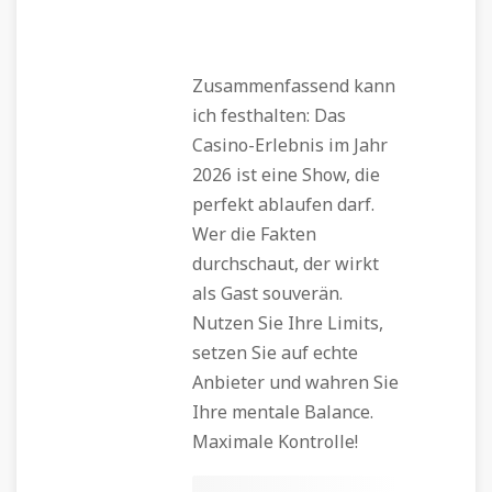
Zusammenfassend kann
ich festhalten: Das
Casino-Erlebnis im Jahr
2026 ist eine Show, die
perfekt ablaufen darf.
Wer die Fakten
durchschaut, der wirkt
als Gast souverän.
Nutzen Sie Ihre Limits,
setzen Sie auf echte
Anbieter und wahren Sie
Ihre mentale Balance.
Maximale Kontrolle!