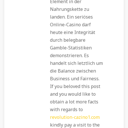
Element in der
Nahrungskette zu
landen. Ein seriöses
Online-Casino darf
heute eine Integrität
durch belegbare
Gamble-Statistiken
demonstrieren. Es
handelt sich letztlich um
die Balance zwischen
Business und Fairness.
If you beloved this post
and you would like to
obtain a lot more facts
with regards to
revolution-cazino1.com
kindly pay a visit to the