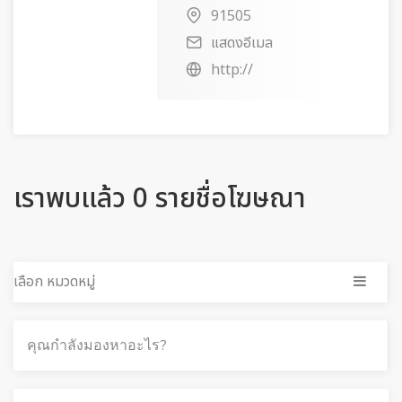
91505
แสดงอีเมล
http://
เราพบแล้ว 0 รายชื่อโฆษณา
เลือก หมวดหมู่