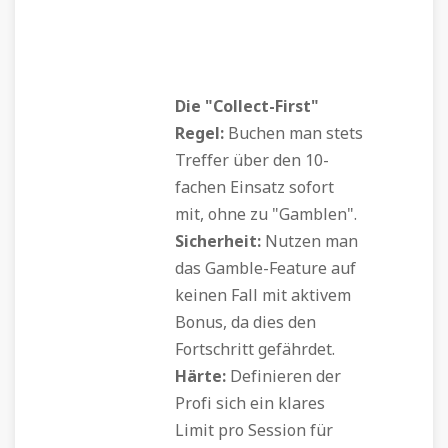
Die "Collect-First"
Regel:
Buchen man stets
Treffer über den 10-
fachen Einsatz sofort
mit, ohne zu "Gamblen".
Sicherheit:
Nutzen man
das Gamble-Feature auf
keinen Fall mit aktivem
Bonus, da dies den
Fortschritt gefährdet.
Härte:
Definieren der
Profi sich ein klares
Limit pro Session für