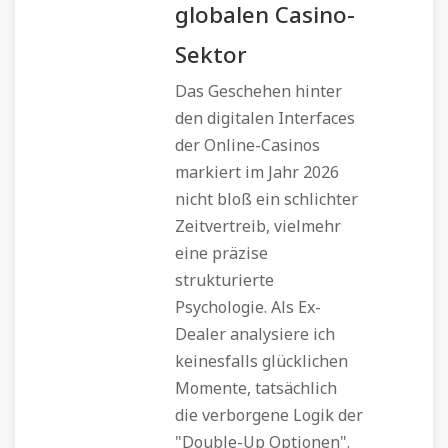
globalen Casino-
Sektor
Das Geschehen hinter
den digitalen Interfaces
der Online-Casinos
markiert im Jahr 2026
nicht bloß ein schlichter
Zeitvertreib, vielmehr
eine präzise
strukturierte
Psychologie. Als Ex-
Dealer analysiere ich
keinesfalls glücklichen
Momente, tatsächlich
die verborgene Logik der
"Double-Up Optionen".