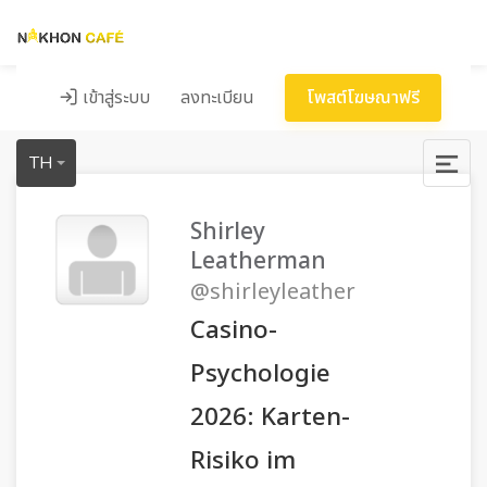
เข้าสู่ระบบ
ลงทะเบียน
โพสต์โฆษณาฟรี
TH
Shirley
Leatherman
@shirleyleather
Casino-
Psychologie
2026: Karten-
Risiko im