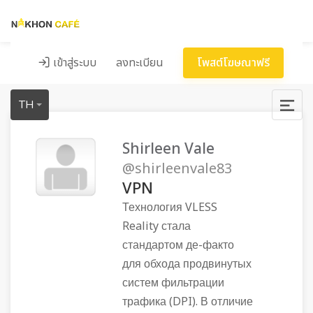
เข้าสู่ระบบ
ลงทะเบียน
โพสต์โฆษณาฟรี
TH
Shirleen Vale
@shirleenvale83
VPN
Технология VLESS
Reality стала
стандартом де-факто
для обхода продвинутых
систем фильтрации
трафика (DPI). В отличие