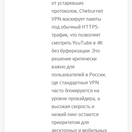
от устаревших
протоколов, Cheburnet
VPN маскирует пакеты
под обычный HTTPS-
трафик, что позволяет
смотреть YouTube в 4K
без буферизации. Это
решение критически
важно для
пользователей в России,
где стандартные VPN
часто блокируются на
уровне провайдера, а
высокая скорость и
низкий пинг остаются
приоритетом для
десктопных и мобильных