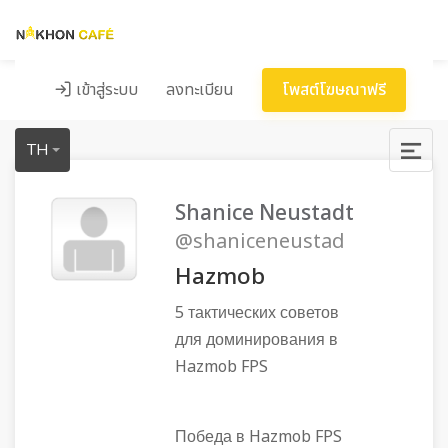
เข้าสู่ระบบ
ลงทะเบียน
โพสต์โฆษณาฟรี
TH
Shanice Neustadt
@shaniceneustad
Hazmob
5 тактических советов
для доминирования в
Hazmob FPS
Победа в Hazmob FPS