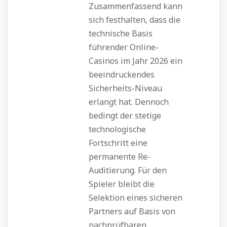
Zusammenfassend kann
sich festhalten, dass die
technische Basis
führender Online-
Casinos im Jahr 2026 ein
beeindruckendes
Sicherheits-Niveau
erlangt hat. Dennoch
bedingt der stetige
technologische
Fortschritt eine
permanente Re-
Auditierung. Für den
Spieler bleibt die
Selektion eines sicheren
Partners auf Basis von
nachprüfbaren