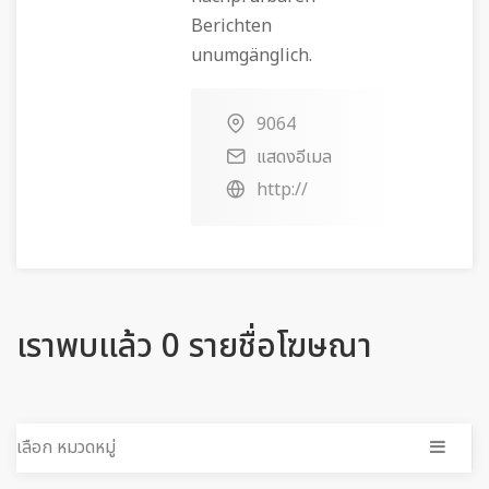
Berichten
unumgänglich.
9064
แสดงอีเมล
http://
เราพบแล้ว 0 รายชื่อโฆษณา
เลือก หมวดหมู่