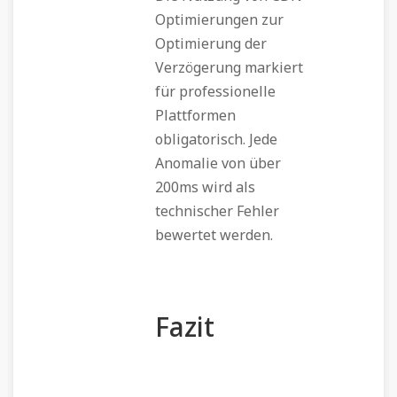
Optimierungen zur
Optimierung der
Verzögerung markiert
für professionelle
Plattformen
obligatorisch. Jede
Anomalie von über
200ms wird als
technischer Fehler
bewertet werden.
Fazit