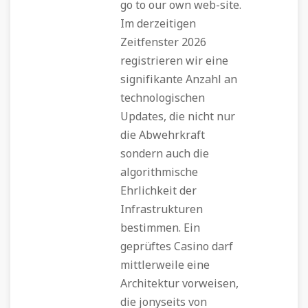
go to our own web-site.
Im derzeitigen
Zeitfenster 2026
registrieren wir eine
signifikante Anzahl an
technologischen
Updates, die nicht nur
die Abwehrkraft
sondern auch die
algorithmische
Ehrlichkeit der
Infrastrukturen
bestimmen. Ein
geprüftes Casino darf
mittlerweile eine
Architektur vorweisen,
die jonyseits von