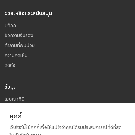
ช่วยเหลือและสนับสนุน
บล็อก
ข้อความรับรอง
คำถามที่พบบ่อย
ความคิดเห็น
ติดต่อ
ข้อมูล
โฆษณาที่นี่
แผนผังเว็บไซต์
คุกกี้
เว็บไซต์นี้ใช้คุกกี้เพื่อให้แน่ใจว่าคุณได้รับประสบการณ์ที่ดีที่สุด