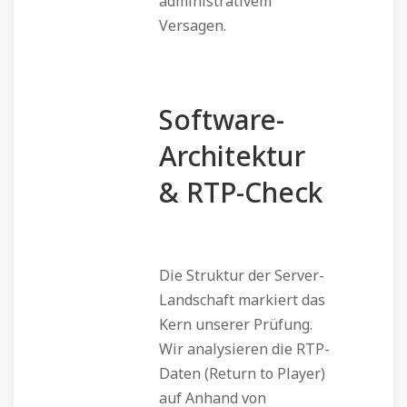
administrativem
Versagen.
Software-
Architektur
& RTP-Check
Die Struktur der Server-
Landschaft markiert das
Kern unserer Prüfung.
Wir analysieren die RTP-
Daten (Return to Player)
auf Anhand von