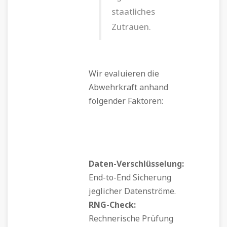
staatliches
Zutrauen.
Wir evaluieren die
Abwehrkraft anhand
folgender Faktoren:
Daten-Verschlüsselung:
End-to-End Sicherung
jeglicher Datenströme.
RNG-Check:
Rechnerische Prüfung