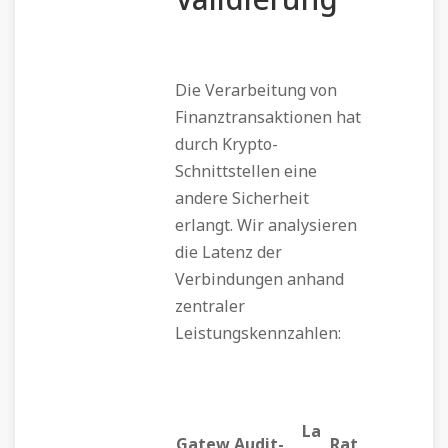
Validierung
Die Verarbeitung von
Finanztransaktionen hat
durch Krypto-
Schnittstellen eine
andere Sicherheit
erlangt. Wir analysieren
die Latenz der
Verbindungen anhand
zentraler
Leistungskennzahlen:
La
Gatew
Audit-
Rat