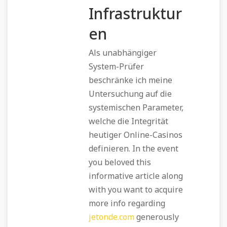
Infrastruktur
en
Als unabhängiger
System-Prüfer
beschränke ich meine
Untersuchung auf die
systemischen Parameter,
welche die Integrität
heutiger Online-Casinos
definieren. In the event
you beloved this
informative article along
with you want to acquire
more info regarding
jetonde.com
generously