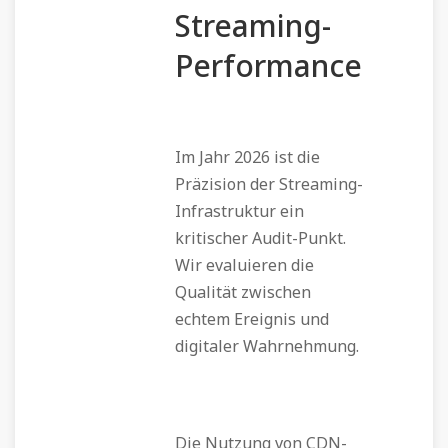
Streaming-
Performance
Im Jahr 2026 ist die
Präzision der Streaming-
Infrastruktur ein
kritischer Audit-Punkt.
Wir evaluieren die
Qualität zwischen
echtem Ereignis und
digitaler Wahrnehmung.
Die Nutzung von CDN-