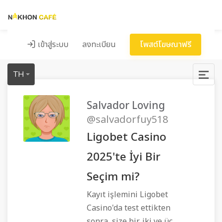
เข้าสู่ระบบ
ลงทะเบียน
โพสต์โฆษณาฟรี
TH
Salvador Loving
@salvadorfuy518
Ligobet Casino
2025'te İyi Bir
Seçim mi?
Kayıt işlemini Ligobet
Casino'da test ettikten
sonra, size bir, iki ve üç