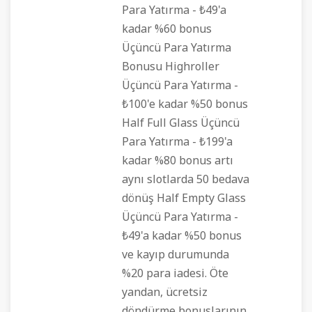
Para Yatırma - ₺49'a
kadar %60 bonus
Üçüncü Para Yatırma
Bonusu Highroller
Üçüncü Para Yatırma -
₺100'e kadar %50 bonus
Half Full Glass Üçüncü
Para Yatırma - ₺199'a
kadar %80 bonus artı
aynı slotlarda 50 bedava
dönüş Half Empty Glass
Üçüncü Para Yatırma -
₺49'a kadar %50 bonus
ve kayıp durumunda
%20 para iadesi. Öte
yandan, ücretsiz
döndürme bonuslarının