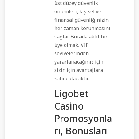
üst düzey güvenlik
önlemleri, kişisel ve
finansal güvenliğinizin
her zaman korunmasını
sağlar. Burada aktif bir
üye olmak, VIP
seviyelerinden
yararlanacağınız için
sizin için avantajlara
sahip olacaktır.
Ligobet
Casino
Promosyonla
rı, Bonusları