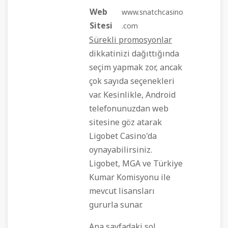
Web
www.snatchcasino
Sitesi
.com
Sürekli promosyonlar
dikkatinizi dağıttığında
seçim yapmak zor, ancak
çok sayıda seçenekleri
var. Kesinlikle, Android
telefonunuzdan web
sitesine göz atarak
Ligobet Casino'da
oynayabilirsiniz.
Ligobet, MGA ve Türkiye
Kumar Komisyonu ile
mevcut lisansları
gururla sunar.
Ana sayfadaki sol