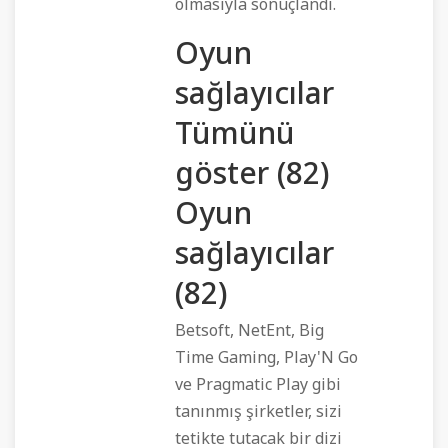
olmasıyla sonuçlandı.
Oyun
sağlayıcılar
Tümünü
göster (82)
Oyun
sağlayıcılar
(82)
Betsoft, NetEnt, Big
Time Gaming, Play'N Go
ve Pragmatic Play gibi
tanınmış şirketler, sizi
tetikte tutacak bir dizi