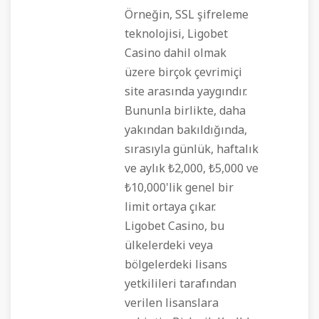
Örneğin, SSL şifreleme
teknolojisi, Ligobet
Casino dahil olmak
üzere birçok çevrimiçi
site arasında yaygındır.
Bununla birlikte, daha
yakından bakıldığında,
sırasıyla günlük, haftalık
ve aylık ₺2,000, ₺5,000 ve
₺10,000'lik genel bir
limit ortaya çıkar.
Ligobet Casino, bu
ülkelerdeki veya
bölgelerdeki lisans
yetkilileri tarafından
verilen lisanslara