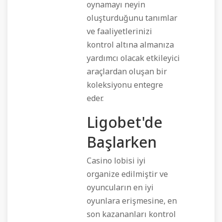
oynamayı neyin
oluşturduğunu tanımlar
ve faaliyetlerinizi
kontrol altına almanıza
yardımcı olacak etkileyici
araçlardan oluşan bir
koleksiyonu entegre
eder.
Ligobet'de
Başlarken
Casino lobisi iyi
organize edilmiştir ve
oyuncuların en iyi
oyunlara erişmesine, en
son kazananları kontrol