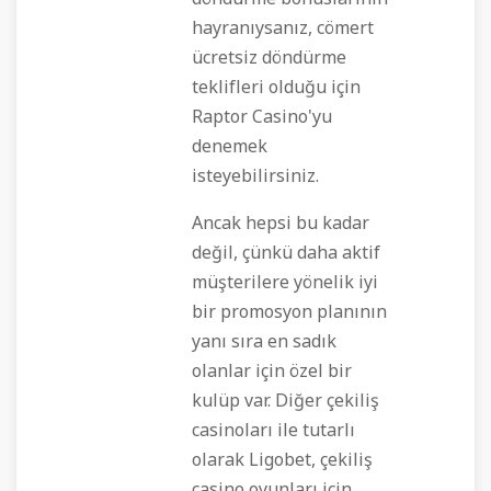
hayranıysanız, cömert
ücretsiz döndürme
teklifleri olduğu için
Raptor Casino'yu
denemek
isteyebilirsiniz.
Ancak hepsi bu kadar
değil, çünkü daha aktif
müşterilere yönelik iyi
bir promosyon planının
yanı sıra en sadık
olanlar için özel bir
kulüp var. Diğer çekiliş
casinoları ile tutarlı
olarak Ligobet, çekiliş
casino oyunları için