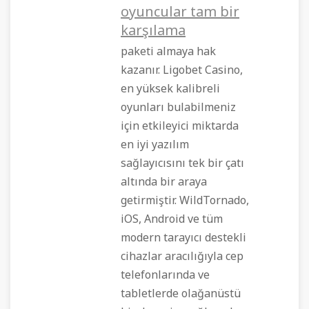
oyuncular tam bir
karşılama
paketi almaya hak
kazanır. Ligobet Casino,
en yüksek kalibreli
oyunları bulabilmeniz
için etkileyici miktarda
en iyi yazılım
sağlayıcısını tek bir çatı
altında bir araya
getirmiştir. WildTornado,
iOS, Android ve tüm
modern tarayıcı destekli
cihazlar aracılığıyla cep
telefonlarında ve
tabletlerde olağanüstü