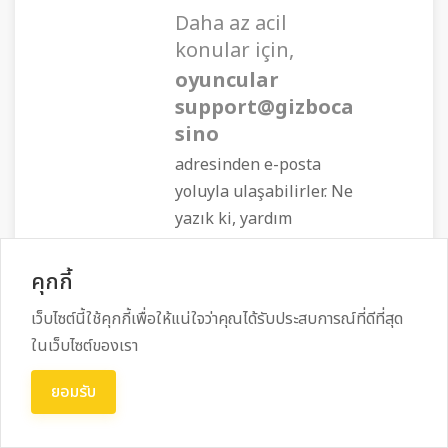
Daha az acil
konular için,
oyuncular
support@gizboca
sino
adresinden e-posta
yoluyla ulaşabilirler. Ne
yazık ki, yardım
merkezinde bir telefon
hattı bulunmuyor, bu da
คุกกี้
belki de mekanın kayda
เว็บไซต์นี้ใช้คุกกี้เพื่อให้แน่ใจว่าคุณได้รับประสบการณ์ที่ดีที่สุด
değer tek kusuru.
ในเว็บไซต์ของเรา
Oyuncu verileri 256-bit
SSL şifreleme, güvenlik
ยอมรับ
duvarları ve güvenli
ödeme ağ geçitleri ile