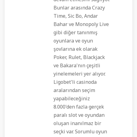
Bunlar arasında Crazy
Time, Sic Bo, Andar
Bahar ve Monopoly Live
gibi diğer tanınmış
oyunlara ve oyun
şovlarına ek olarak
Poker, Rulet, Blackjack
ve Bakara'nın çeşitli
yinelemeleri yer alıyor.
Ligobet'li casinoda
aralarından seçim
yapabileceğiniz
8.000'den fazla gerçek
paralı slot ve oyundan
oluşan inanılmaz bir
seçki var. Sorumlu oyun