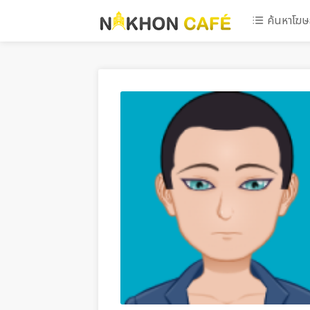
ค้นหาโฆ