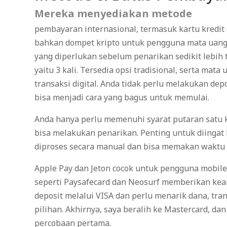
Mereka menyediakan metode
pembayaran internasional, termasuk kartu kredit d
bahkan dompet kripto untuk pengguna mata uang d
yang diperlukan sebelum penarikan sedikit lebih 
yaitu 3 kali. Tersedia opsi tradisional, serta mata
transaksi digital. Anda tidak perlu melakukan de
bisa menjadi cara yang bagus untuk memulai.
Anda hanya perlu memenuhi syarat putaran satu 
bisa melakukan penarikan. Penting untuk diinga
diproses secara manual dan bisa memakan waktu 
Apple Pay dan Jeton cocok untuk pengguna mobile
seperti Paysafecard dan Neosurf memberikan ke
deposit melalui VISA dan perlu menarik dana, tra
pilihan. Akhirnya, saya beralih ke Mastercard, da
percobaan pertama.