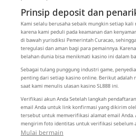
Prinsip deposit dan penari
Kami selalu berusaha sebaik mungkin setiap kali 
karena kami peduli pada keamanan dan kenyamana
di bawah yurisdiksi Pemerintah Curacao, sehing
teregulasi dan aman bagi para pemainnya. Karena 
belahan dunia bisa menikmati kasino ini dalam ba
Sebagai tulang punggung industri game, penyedi
penting dari setiap kasino online. Berikut adalah
saat kami menulis ulasan kasino SL888 ini.
Verifikasi akun Anda Setelah langkah pendaftara
email Anda untuk link konfirmasi yang dikirim ol
tersebut untuk memverifikasi alamat email Anda.
mengirim foto identitas untuk verifikasi sebelum
Mulai bermain