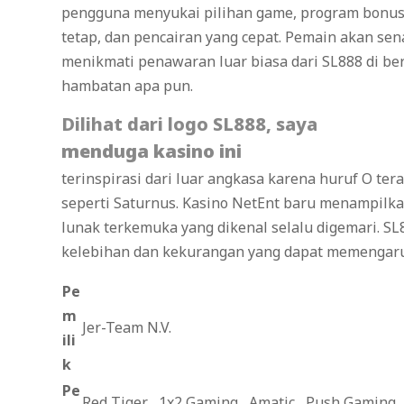
pengguna menyukai pilihan game, program bonus
tetap, dan pencairan yang cepat. Pemain akan se
menikmati penawaran luar biasa dari SL888 di be
hambatan apa pun.
Dilihat dari logo SL888, saya
menduga kasino ini
terinspirasi dari luar angkasa karena huruf O ter
seperti Saturnus. Kasino NetEnt baru menampilka
lunak terkemuka yang dikenal selalu digemari. S
kelebihan dan kekurangan yang dapat memengar
Pe
m
Jer-Team N.V.
ili
k
Pe
Red Tiger , 1x2 Gaming , Amatic , Push Gaming ,