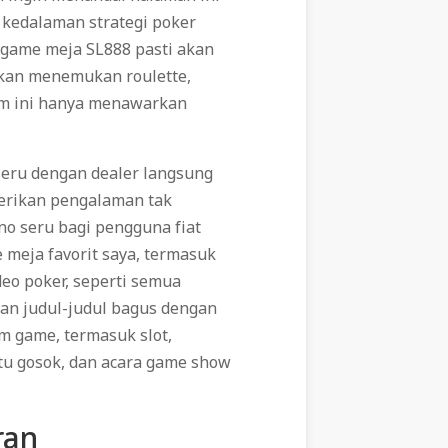
i kedalaman strategi poker
game meja SL888 pasti akan
akan menemukan roulette,
form ini hanya menawarkan
seru dengan dealer langsung
erikan pengalaman tak
no seru bagi pengguna fiat
meja favorit saya, termasuk
deo poker, seperti semua
kan judul-judul bagus dengan
m game, termasuk slot,
tu gosok, dan acara game show
ran