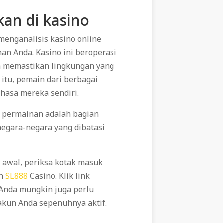
kan di kasino
menganalisis kasino online
n Anda. Kasino ini beroperasi
ga memastikan lingkungan yang
itu, pemain dari berbagai
hasa mereka sendiri.
a permainan adalah bagian
 negara-negara yang dibatasi
n awal, periksa kotak masuk
eh
SL888
Casino. Klik link
 Anda mungkin juga perlu
 akun Anda sepenuhnya aktif.