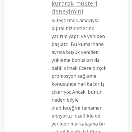
kurarak müşteri
deneyimini
iyileştirmek amacıyla
dijital hizmetlerine
yatırım yaptı ve yeniden
başlattı. Bu kumarhane
ayrıca büyük yeniden
yükleme bonusları da
dahil olmak üzere birçok
promosyon sağlama
konusunda harika bir iş
çıkarıyor. Ancak, bunun
neden böyle
olabileceğini tamamen
anlıyoruz, özellikle de
yeniden markalaşma bir