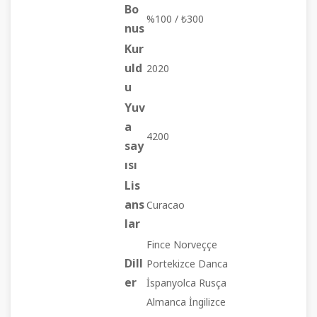
Bo
%100 / ₺300
nus
Kur
uld
2020
u
Yuv
a
4200
say
ısı
Lis
ans
Curacao
lar
Fince Norveççe
Dill
Portekizce Danca
er
İspanyolca Rusça
Almanca İngilizce