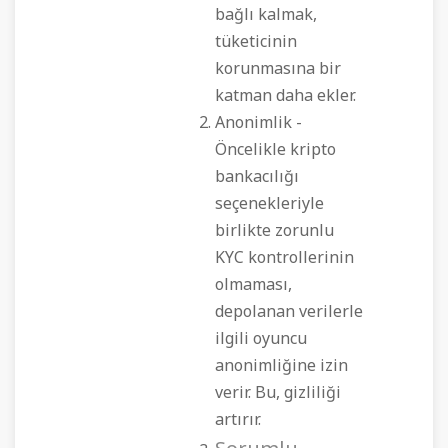
bağlı kalmak,
tüketicinin
korunmasına bir
katman daha ekler.
Anonimlik -
Öncelikle kripto
bankacılığı
seçenekleriyle
birlikte zorunlu
KYC kontrollerinin
olmaması,
depolanan verilerle
ilgili oyuncu
anonimliğine izin
verir. Bu, gizliliği
artırır.