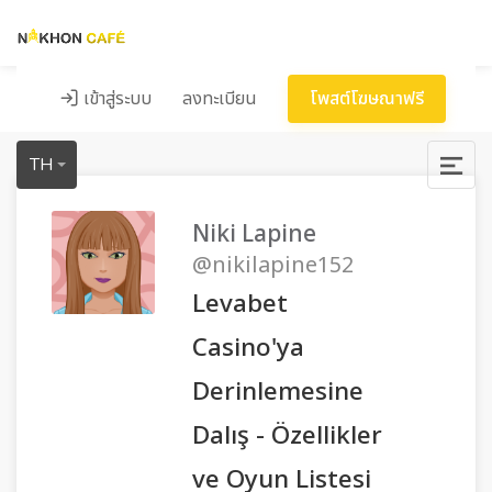
เข้าสู่ระบบ
ลงทะเบียน
โพสต์โฆษณาฟรี
TH
Niki Lapine
@nikilapine152
Levabet
Casino'ya
Derinlemesine
Dalış - Özellikler
ve Oyun Listesi