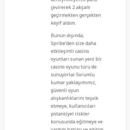
çevirerek 2 akşam
geçirmekten gerçekten
keyif aldım.
Bunun dışında,
Spribe'den size daha
etkileşimli casino
oyunları sunan yeni bir
casino oyunu türü de
sunuyorlar. Sorumlu
kumar yaklaşımımız,
güvenli oyun
alışkanlıklarını teşvik
etmeye, kullanıcıları
potansiyel riskler
konusunda eğitmeye ve
yardım hatları ve eğitim