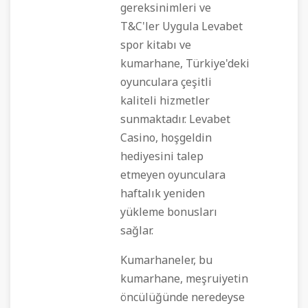
gereksinimleri ve
T&C'ler Uygula Levabet
spor kitabı ve
kumarhane, Türkiye'deki
oyunculara çeşitli
kaliteli hizmetler
sunmaktadır. Levabet
Casino, hoşgeldin
hediyesini talep
etmeyen oyunculara
haftalık yeniden
yükleme bonusları
sağlar.
Kumarhaneler, bu
kumarhane, meşruiyetin
öncülüğünde neredeyse