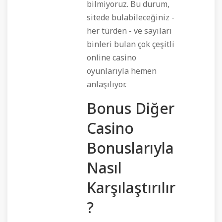
bilmiyoruz. Bu durum,
sitede bulabileceğiniz -
her türden - ve sayıları
binleri bulan çok çeşitli
online casino
oyunlarıyla hemen
anlaşılıyor.
Bonus Diğer
Casino
Bonuslarıyla
Nasıl
Karşılaştırılır
?