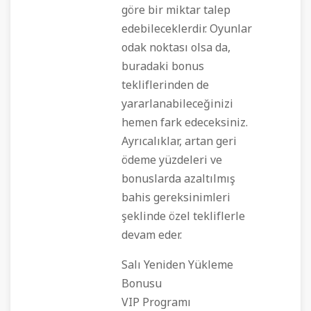
göre bir miktar talep
edebileceklerdir. Oyunlar
odak noktası olsa da,
buradaki bonus
tekliflerinden de
yararlanabileceğinizi
hemen fark edeceksiniz.
Ayrıcalıklar, artan geri
ödeme yüzdeleri ve
bonuslarda azaltılmış
bahis gereksinimleri
şeklinde özel tekliflerle
devam eder.
Salı Yeniden Yükleme
Bonusu
VIP Programı