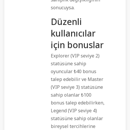
sahiplik değişikliğinin
sonucuysa.
Düzenli
kullanıcılar
için bonuslar
Explorer (VIP seviye 2)
statüsüne sahip
oyuncular ₺40 bonus
talep edebilir ve Master
(VIP seviye 3) statüsüne
sahip olanlar ₺100
bonus talep edebilirken,
Legend (VIP seviye 4)
statüsüne sahip olanlar
bireysel tercihlerine