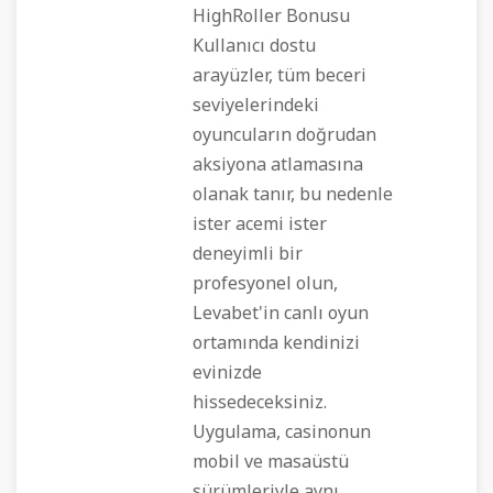
HighRoller Bonusu
Kullanıcı dostu
arayüzler,
tüm beceri
seviyelerindeki
oyuncuların doğrudan
aksiyona atlamasına
olanak tanır, bu nedenle
ister acemi ister
deneyimli bir
profesyonel olun,
Levabet'in canlı oyun
ortamında kendinizi
evinizde
hissedeceksiniz.
Uygulama, casinonun
mobil ve masaüstü
sürümleriyle aynı