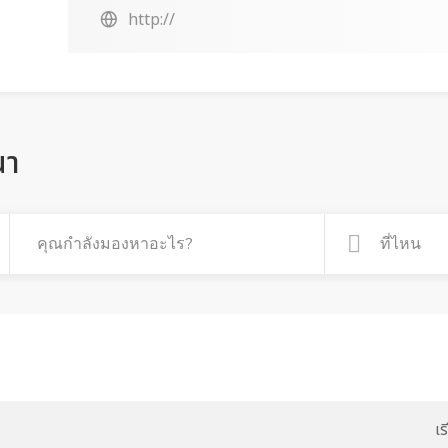
http://
ณา
เ