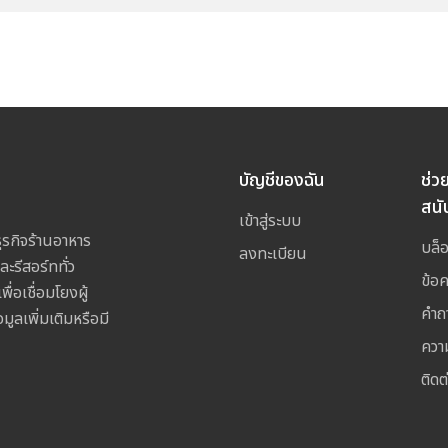
บัญชีของฉัน
ช่ว
สนั
เข้าสู่ระบบ
รกิจร้านอาหาร
บล็
ลงทะเบียน
ละรีสอร์ททั่ว
ข้อ
อเชื่อมโยงผู้
คำถ
ูลเพิ่มเติมหรือมี
ควา
ติดต