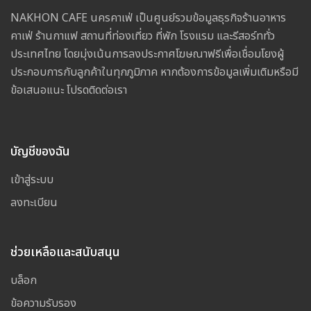
NAKHON CAFE นครคาเฟ่ เป็นศูนย์รวมข้อมูลธุรกิจร้านอาหาร
คาเฟ่ ร้านกาแฟ สถานที่ท่องเที่ยว ที่พัก โรงแรม และรีสอร์ททั่ว
ประเทศไทย โดยมุ่งเน้นการลงประกาศโฆษณาฟรีเพื่อเชื่อมโยงผู้
ประกอบการกับลูกค้าในทุกภูมิภาค หากต้องการข้อมูลเพิ่มเติมหรือมี
ข้อเสนอแนะ โปรดติดต่อเรา
บัญชีของฉัน
เข้าสู่ระบบ
ลงทะเบียน
ช่วยเหลือและสนับสนุน
บล็อก
ข้อความรับรอง