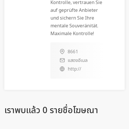
Kontrolle, vertrauen Sie
auf geprüfte Anbieter
und sichern Sie Ihre
mentale Souveränität.
Maximale Kontrolle!
8661
แสดงอีเมล
http://
เราพบแล้ว 0 รายชื่อโฆษณา