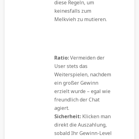
diese Regeln, um
keinesfalls zum
Melkvieh zu mutieren.
Ratio:
Vermeiden der
User stets das
Weiterspielen, nachdem
ein großer Gewinn
erzielt wurde – egal wie
freundlich der Chat
agiert.
Sicherheit:
Klicken man
direkt die Auszahlung,
sobald Ihr Gewinn-Level