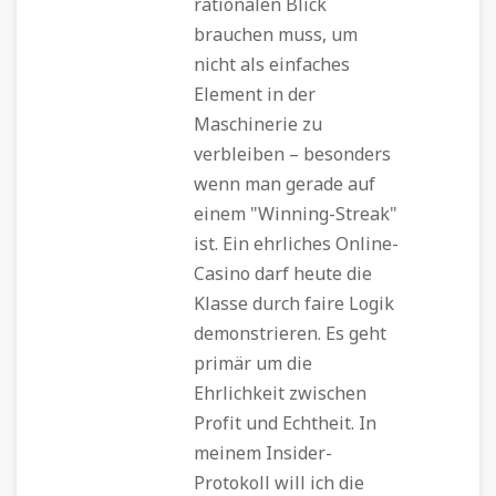
rationalen Blick
brauchen muss, um
nicht als einfaches
Element in der
Maschinerie zu
verbleiben – besonders
wenn man gerade auf
einem "Winning-Streak"
ist. Ein ehrliches Online-
Casino darf heute die
Klasse durch faire Logik
demonstrieren. Es geht
primär um die
Ehrlichkeit zwischen
Profit und Echtheit. In
meinem Insider-
Protokoll will ich die