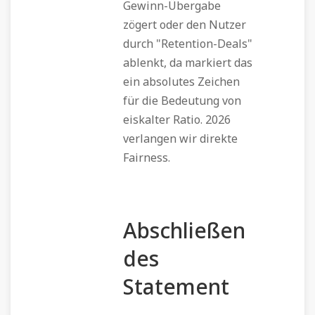
Gewinn-Übergabe
zögert oder den Nutzer
durch "Retention-Deals"
ablenkt, da markiert das
ein absolutes Zeichen
für die Bedeutung von
eiskalter Ratio. 2026
verlangen wir direkte
Fairness.
Abschließen
des
Statement