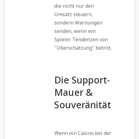
die nicht nur den
Umsatz steuern,
sondern Warnungen
senden, wenn ein
Spieler Tendenzen von
"Überschätzung" betritt.
Die Support-
Mauer &
Souveränität
Wenn ein Casino bei der