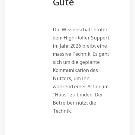
Güte
Die Wissenschaft hinter
dem High-Roller Support
im Jahr 2026 bleibt eine
massive Technik. Es geht
sich um die geplante
Kommunikation des
Nutzers, um ihn
während einer Action im
"Haus" zu binden. Der
Betreiber nutzt die
Technik.