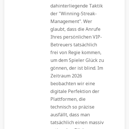
dahinterliegende Taktik
der "Winning-Streak-
Management". Wer
glaubt, dass die Anrufe
Ihres persönlichen VIP-
Betreuers tatsächlich
frei von Regie kommen,
um dem Spieler Glück zu
gönnen, der ist blind. Im
Zeitraum 2026
beobachten wir eine
digitale Perfektion der
Plattformen, die
technisch so präzise
ausfällt, dass man
tatsächlich einen massiv