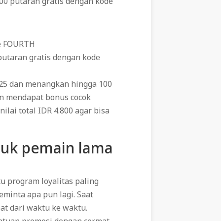
00 putaran gratis dengan kode
de FOURTH
putaran gratis dengan kode
DR 25 dan menangkan hingga 100
dan mendapat bonus cocok
lai total IDR 4.800 agar bisa
tuk pemain lama
u program loyalitas paling
eminta apa pun lagi. Saat
at dari waktu ke waktu.