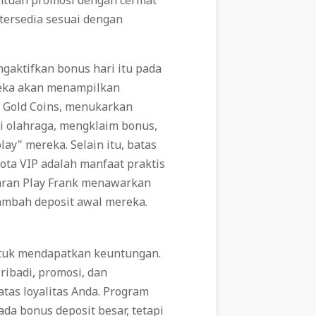
ntuan promosi dengan cermat
ersedia sesuai dengan
gaktifkan bonus hari itu pada
eka akan menampilkan
i Gold Coins, menukarkan
si olahraga, mengklaim bonus,
ay" mereka. Selain itu, batas
ota VIP adalah manfaat praktis
aran Play Frank menawarkan
mbah deposit awal mereka.
ntuk mendapatkan keuntungan.
ibadi, promosi, dan
tas loyalitas Anda. Program
ada bonus deposit besar, tetapi