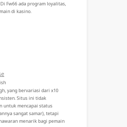
i Fw66 ada program loyalitas,
main di kasino.
se
ish
h, yang bervariasi dari x10
isten. Situs ini tidak
an untuk mencapai status
annya sangat samar), tetapi
nawaran menarik bagi pemain