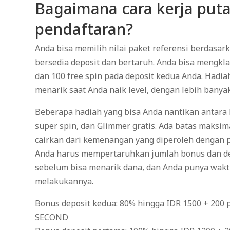
Bagaimana cara kerja puta
pendaftaran?
Anda bisa memilih nilai paket referensi berdasa
bersedia deposit dan bertaruh. Anda bisa mengkl
dan 100 free spin pada deposit kedua Anda. Hadi
menarik saat Anda naik level, dengan lebih banyak
Beberapa hadiah yang bisa Anda nantikan antara l
super spin, dan Glimmer gratis. Ada batas maksim
cairkan dari kemenangan yang diperoleh dengan p
Anda harus mempertaruhkan jumlah bonus dan dep
sebelum bisa menarik dana, dan Anda punya wakt
melakukannya.
Bonus deposit kedua: 80% hingga IDR 1500 + 200 
SECOND