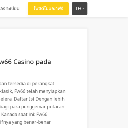
ลงทะเบียน
โพสต์โฆษณาฟรี
TH
w66 Casino pada
an tersedia di perangkat
lasik, Fw66 telah menyiapkan
era. Daftar Isi Dengan lebih
ot bagi para penggemar putaran
 Kanada saat ini: Fw66
tifnya yang benar-benar