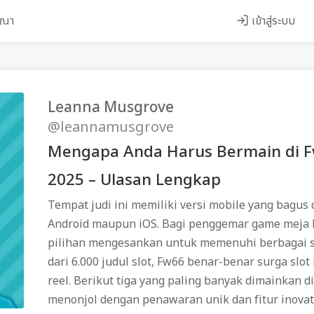
ษณา
เข้าสู่ระบบ
Leanna Musgrove
@leannamusgrove
Mengapa Anda Harus Bermain di F
2025 – Ulasan Lengkap
Tempat judi ini memiliki versi
mobile yang bagus d
Android maupun iOS. Bagi penggemar game meja k
pilihan mengesankan untuk memenuhi berbagai sel
dari 6.000 judul slot, Fw66 benar-benar surga sl
reel. Berikut tiga yang paling banyak dimainkan di
menonjol dengan penawaran unik dan fitur inova