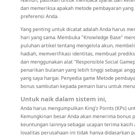
Namun, pastikan untuk membaca syarat dan kete
dan memeriksa apakah metode pembayaran yang t
preferensi Anda.
Yang penting untuk dicatat adalah Anda harus men
hari yang sama. Membuka "Knowledge Base" mer
puluhan artikel tentang mengelola akun, membel
hadiah, memverifikasi identitas, membuat predik
dan menggunakan alat "Responsible Social Gamepl
penarikan bulanan yang lebih tinggi sebagai angg
yang saya hargai. Penyedia game Metode pembay
bonus sambutan kepada pemain baru untuk mena
Untuk naik dalam sistem ini,
Anda harus mengumpulkan King’z Points (KPs) u
Kemungkinan besar Anda akan menerima bonus pr
keuntungan lainnya sebagai ucapan terima kasih a
loyalitas perusahaan ini tidak hanya didasarkan p