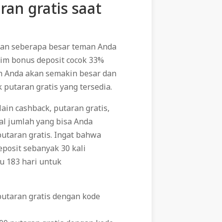
ran gratis saat
rkan seberapa besar teman Anda
aim bonus deposit cocok 33%
ah Anda akan semakin besar dan
 putaran gratis yang tersedia.
ain cashback, putaran gratis,
al jumlah yang bisa Anda
utaran gratis. Ingat bahwa
osit sebanyak 30 kali
u 183 hari untuk
putaran gratis dengan kode