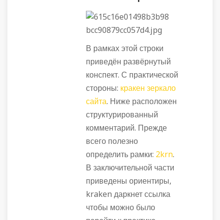
В рамках этой строки
приведён развёрнутый
конспект. С практической
стороны:
кракен зеркало
сайта
. Ниже расположен
структурированный
комментарий. Прежде
всего полезно
определить рамки:
2krn
.
В заключительной части
приведены ориентиры,
kraken даркнет ссылка
чтобы можно было