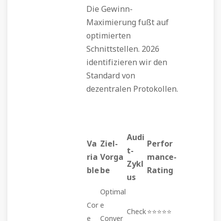
Die Gewinn-
Maximierung fußt auf
optimierten
Schnittstellen. 2026
identifizieren wir den
Standard von
dezentralen Protokollen.
Audi
Va
Ziel-
Perfor
t-
ria
Vorga
mance-
Zykl
ble
be
Rating
us
Optimal
Cor
e
Check
⭐⭐⭐⭐⭐
e
Conver