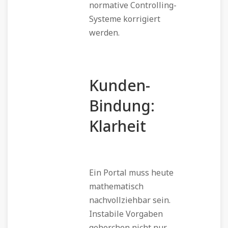
normative Controlling-
Systeme korrigiert
werden.
Kunden-
Bindung:
Klarheit
Ein Portal muss heute
mathematisch
nachvollziehbar sein.
Instabile Vorgaben