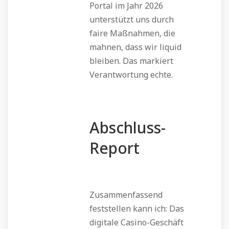
Portal im Jahr 2026
unterstützt uns durch
faire Maßnahmen, die
mahnen, dass wir liquid
bleiben. Das markiert
Verantwortung echte.
Abschluss-
Report
Zusammenfassend
feststellen kann ich: Das
digitale Casino-Geschäft