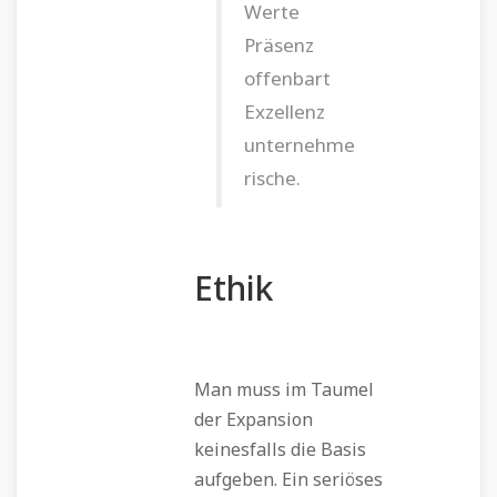
Werte
Präsenz
offenbart
Exzellenz
unternehme
rische.
Ethik
Man muss im Taumel
der Expansion
keinesfalls die Basis
aufgeben. Ein seriöses