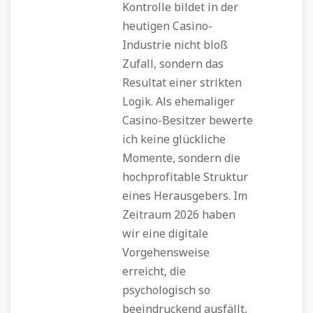
Kontrolle bildet in der
heutigen Casino-
Industrie nicht bloß
Zufall, sondern das
Resultat einer strikten
Logik. Als ehemaliger
Casino-Besitzer bewerte
ich keine glückliche
Momente, sondern die
hochprofitable Struktur
eines Herausgebers. Im
Zeitraum 2026 haben
wir eine digitale
Vorgehensweise
erreicht, die
psychologisch so
beeindruckend ausfällt,