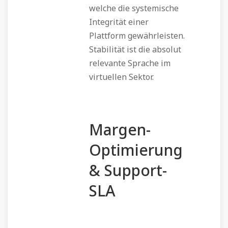
welche die systemische
Integrität einer
Plattform gewährleisten.
Stabilität ist die absolut
relevante Sprache im
virtuellen Sektor.
Margen-
Optimierung
& Support-
SLA