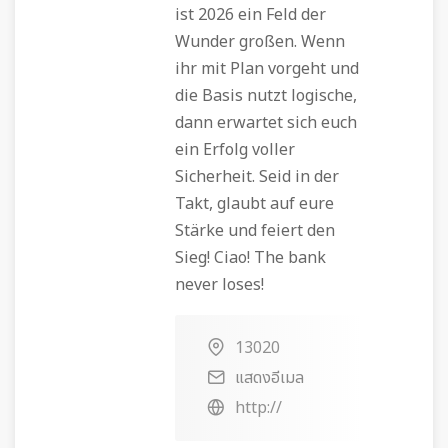
ist 2026 ein Feld der
Wunder großen. Wenn
ihr mit Plan vorgeht und
die Basis nutzt logische,
dann erwartet sich euch
ein Erfolg voller
Sicherheit. Seid in der
Takt, glaubt auf eure
Stärke und feiert den
Sieg! Ciao! The bank
never loses!
13020
แสดงอีเมล
http://