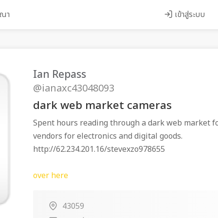
ษณา
เข้าสู่ระบบ
Ian Repass
@ianaxc43048093
dark web market cameras
Spent hours reading through a dark web market f
vendors for electronics and digital goods.
http://62.234.201.16/stevexzo978655
over here
43059