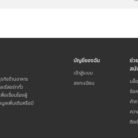
บัญชีของฉัน
ช่ว
สนั
เข้าสู่ระบบ
รกิจร้านอาหาร
บล็
ลงทะเบียน
ละรีสอร์ททั่ว
ข้อ
อเชื่อมโยงผู้
คำถ
ูลเพิ่มเติมหรือมี
ควา
ติดต