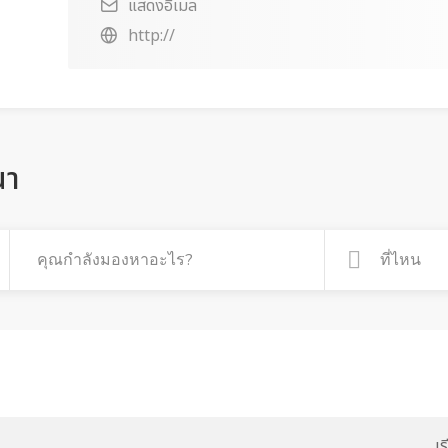
แสดงอีเมล
http://
ณา
เ