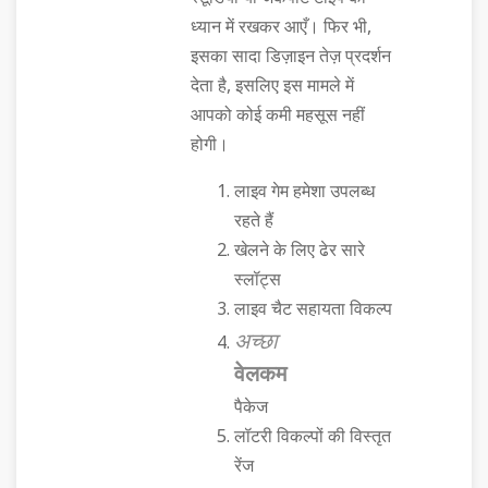
ध्यान में रखकर आएँ। फिर भी,
इसका सादा डिज़ाइन तेज़ प्रदर्शन
देता है, इसलिए इस मामले में
आपको कोई कमी महसूस नहीं
होगी।
लाइव गेम हमेशा उपलब्ध
रहते हैं
खेलने के लिए ढेर सारे
स्लॉट्स
लाइव चैट सहायता विकल्प
अच्छा
वेलकम
पैकेज
लॉटरी विकल्पों की विस्तृत
रेंज