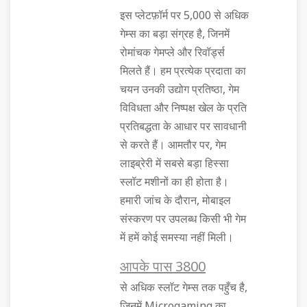
इस प्लेटफ़ॉर्म पर 5,000 से अधिक
गेम्स का बड़ा संग्रह है, जिनमें
रोमांचक गेमप्ले और रिवॉर्ड्स
मिलते हैं। हम प्रत्येक प्रदाता का
चयन उनकी उद्योग प्रतिष्ठा, गेम
विविधता और निष्पक्ष खेल के प्रति
प्रतिबद्धता के आधार पर सावधानी
से करते हैं। आमतौर पर, गेम
लाइब्रेरी में सबसे बड़ा हिस्सा
स्लॉट मशीनों का ही होता है।
हमारी जांच के दौरान, मोबाइल
संस्करण पर उपलब्ध किसी भी गेम
में हमें कोई समस्या नहीं मिली।
आपके पास 3800
से अधिक स्लॉट गेम्स तक पहुँच है,
जिनमें Microgaming का