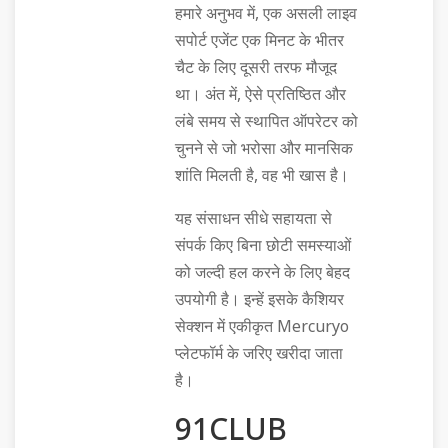
हमारे अनुभव में, एक असली लाइव
सपोर्ट एजेंट एक मिनट के भीतर
चैट के लिए दूसरी तरफ मौजूद
था। अंत में, ऐसे प्रतिष्ठित और
लंबे समय से स्थापित ऑपरेटर को
चुनने से जो भरोसा और मानसिक
शांति मिलती है, वह भी खास है।
यह संसाधन सीधे सहायता से
संपर्क किए बिना छोटी समस्याओं
को जल्दी हल करने के लिए बेहद
उपयोगी है। इन्हें इसके कैशियर
सेक्शन में एकीकृत Mercuryo
प्लेटफॉर्म के जरिए खरीदा जाता
है।
91CLUB