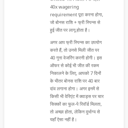
40x wagering
requirement पूरा करना होगा,
जो बोनस राशि + फ्री स्पिन्स से
हुई जीत पर लागू होता है।
अगर आप फ्री स्पिन्स का उपयोग
करते हैं, तो उनसे मिली जीत पर
40 गुना वेजरिंग करनी होगी। इस
ऑफर से कोई भी जीत की रकम
निकालने के लिए, आपको 7 दिनों
के भीतर बोनस राशि पर 40 बार
दांव लगाना होगा। अगर इनमें से
किसी भी वेरिएंट में क्वाड्स पर चार
सिक्कों का फुल-पे रिवॉर्ड मिलता,
तो अच्छा होता, लेकिन दुर्भाग्य से
यहाँ ऐसा नहीं है।