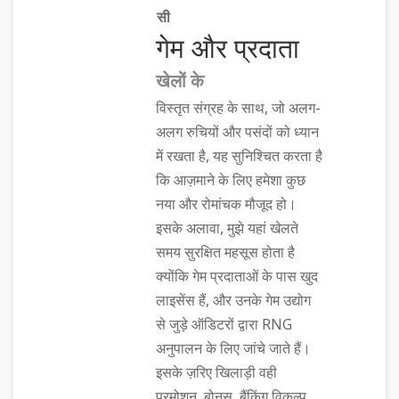
सी
गेम और प्रदाता
खेलों के
विस्तृत संग्रह के साथ, जो अलग-
अलग रुचियों और पसंदों को ध्यान
में रखता है, यह सुनिश्चित करता है
कि आज़माने के लिए हमेशा कुछ
नया और रोमांचक मौजूद हो।
इसके अलावा, मुझे यहां खेलते
समय सुरक्षित महसूस होता है
क्योंकि गेम प्रदाताओं के पास खुद
लाइसेंस हैं, और उनके गेम उद्योग
से जुड़े ऑडिटरों द्वारा RNG
अनुपालन के लिए जांचे जाते हैं।
इसके ज़रिए खिलाड़ी वही
प्रमोशन, बोनस, बैंकिंग विकल्प