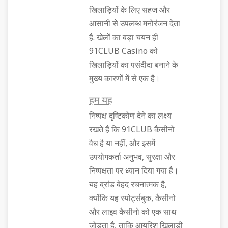
खिलाड़ियों के लिए सहज और
आसानी से उपलब्ध मनोरंजन देता
है. खेलों का बड़ा चयन ही
91CLUB Casino को
खिलाड़ियों का पसंदीदा बनाने के
मुख्य कारणों में से एक है।
हम यह
निष्पक्ष दृष्टिकोण देने का लक्ष्य
रखते हैं कि 91CLUB कैसीनो
वैध है या नहीं, और इसमें
उपयोगकर्ता अनुभव, सुरक्षा और
निष्पक्षता पर ध्यान दिया गया है।
यह ब्रांड बेहद रचनात्मक है,
क्योंकि यह स्पोर्ट्सबुक, कैसीनो
और लाइव कैसीनो को एक साथ
जोड़ता है, ताकि आयरिश खिलाड़ी