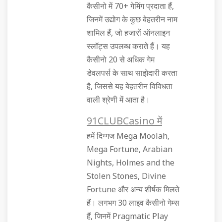
कैसीनो में 70+ गेमिंग प्रदाता हैं,
जिनमें उद्योग के कुछ बेहतरीन नाम
शामिल हैं, जो हजारों ऑनलाइन
स्लॉट्स उपलब्ध कराते हैं। यह
कैसीनो 20 से अधिक गेम
डेवलपर्स के साथ साझेदारी करता
है, जिससे यह बेहतरीन विविधता
वाली श्रेणी में आता है।
91CLUBCasino में
हमें दिग्गज Mega Moolah,
Mega Fortune, Arabian
Nights, Holmes and the
Stolen Stones, Divine
Fortune और अन्य शीर्षक मिलते
हैं। लगभग 30 लाइव कैसीनो गेम्स
हैं, जिनमें Pragmatic Play