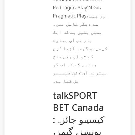
Red Tiger، Play’N Go،
Pragmatic Play، اور بہت
سے دیگر شامل ہیں۔
ہمیں یقین ہے کہ ایک
بار جب آپ ہمارے
کیسینو گیمز آزما لیں
گے تو آپ بھی مان
جائیں گے کہ آپ کو
بہترین آن لائن کیسینو
مل گیا ہے۔
talkSPORT
BET Canada
کیسینو جائزہ:
بونسز، گیمز،