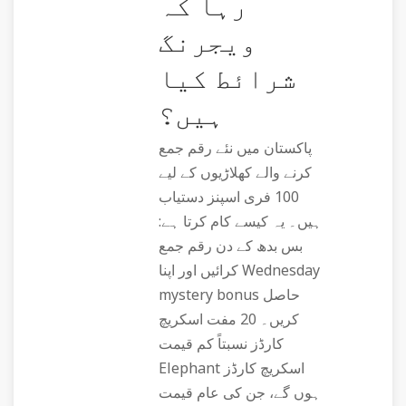
رہا کہ
ویجرنگ
شرائط کیا
ہیں؟
پاکستان میں نئے رقم جمع
کرنے والے کھلاڑیوں کے لیے
100 فری اسپنز دستیاب
ہیں۔ یہ کیسے کام کرتا ہے:
بس بدھ کے دن رقم جمع
کرائیں اور اپنا Wednesday
mystery bonus حاصل
کریں۔ 20 مفت اسکریچ
کارڈز نسبتاً کم قیمت
Elephant اسکریچ کارڈز
ہوں گے، جن کی عام قیمت