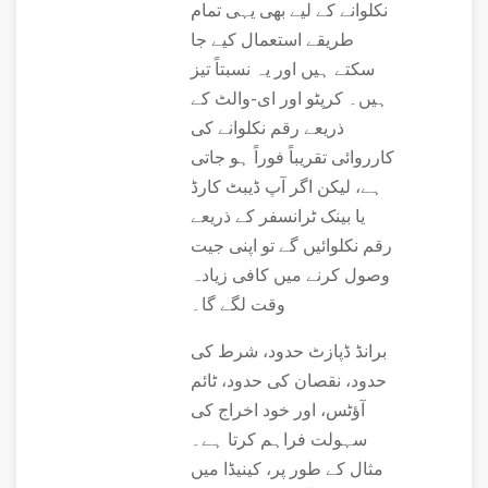
نکلوانے کے لیے بھی یہی تمام
طریقے استعمال کیے جا
سکتے ہیں اور یہ نسبتاً تیز
ہیں۔ کرپٹو اور ای-والٹ کے
ذریعے رقم نکلوانے کی
کارروائی تقریباً فوراً ہو جاتی
ہے، لیکن اگر آپ ڈیبٹ کارڈ
یا بینک ٹرانسفر کے ذریعے
رقم نکلوائیں گے تو اپنی جیت
وصول کرنے میں کافی زیادہ
وقت لگے گا۔
برانڈ ڈپازٹ حدود، شرط کی
حدود، نقصان کی حدود، ٹائم
آؤٹس، اور خود اخراج کی
سہولت فراہم کرتا ہے۔
مثال کے طور پر، کینیڈا میں