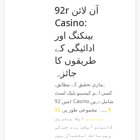
92r آن لائن
Casino:
بینکنگ اور
ادائیگی کے
طریقوں کا
جائزہ
ہماری تحقیق کے مطابق،
کسی اہم کیسینو بلیک لسٹ
میں 92r Casino شامل نہیں
ہے۔ مجموعی طور پر،
92R
کیسینو
ایک بہترین
کاسینو آپشن ہے، جس کی
ویب سائٹ استعمال میں