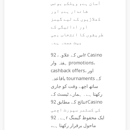
آسان ہے، ویلکم بونس
شاندار ہے، اور
کھلاڑیوں کے لیے گیمز
اور ادائیگی کے
طریقوں کا انتخاب بھی
بہت عمدہ ہے۔
اس کے علاوہ، 92r Casino
ہفتہ وار promotions،
cashback offers، اور
باقاعدہ tournaments کے
ساتھ اچھے وقت کو جاری
رکھتا ہے۔ ہمارے ٹیسٹ کے
نتائج کے مطابق 92rCasino
کی کسٹمر سپورٹ اچھی
ہے۔ 92r ایک محفوظ گیمنگ
ماحول برقرار رکھتا ہے،