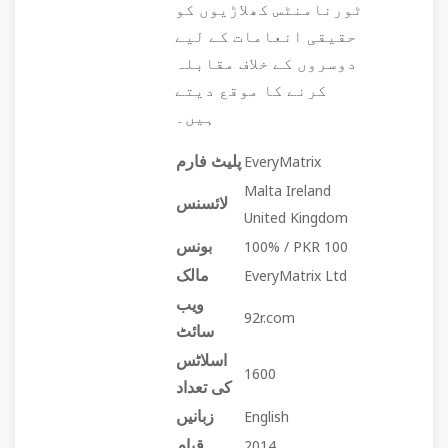
ٹورنامنٹس کھلاڑیوں کو
حقیقی انعامات کے لیے
دوسروں کے خلاف مقابلہ
کرنے کا موقع دیتے
ہیں۔
پلیٹ فارم
EveryMatrix
Malta Ireland
لائسنس
United Kingdom
بونس
100% / PKR 100
مالک
EveryMatrix Ltd
ویب
92r.com
سائٹ
اسلاٹس
1600
کی تعداد
زبانیں
English
قیام
2014