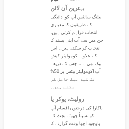
بہترین آن لائن
بیٹنگ سائٹس آپ کو ادائیگی
کے طریقوں کا معیاری
انتخاب فراہم کرتی ہیں،
جن میں سے آپ اپنی پسند کا
انتخاب کر سکتے ہیں۔ اس
کے علاوہ اکومولیٹر کیش
بیک بھی ہے، جس کے ذریعے
آپ اکومولیٹر بیٹس پر 50%
تک کیش بیک حاصل کر
سکتے ہیں۔
رولیٹ، پوکر یا
باکارا کی درجنوں اقسام آپ
کو نسبتاً چھوٹے بجٹ کے
باوجود اچھا وقت گزارنے کا