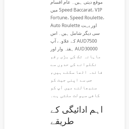
موقع دیتی ہیں۔ عام اقسام
میں Speed Baccarat، VIP
Fortune، Speed Roulette،
Auto Roulette اور بہت
سی دیگر شامل ہیں۔ اس
کے علاوہ، آپ AUD7500
ہفتہ وار اور AUD30000
ماہانہ تک کی بڑی رقم
نکلوانے کی حدوں سے
فائدہ اٹھا سکتے ہیں،
جس سے اپنی جیت کو
سنبھالنے میں آپ کو
کافی سہولت ملتی ہے۔
اہم ادائیگی کے
طریقے