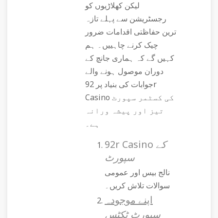
لیکن کھلاڑیوں کو
رجسٹریشن سے پہلے تازہ
ترین حفاظتی اقدامات ضرور
چیک کرنے چاہییں۔ ہم
کہیں گے کہ ہماری جانچ کے
دوران موصول ہونے والے
جوابات کی بنیاد پر 92r
Casino کی کسٹمر سپورٹ
تیز اور پیشہ ورانہ
ہے۔
92r Casino کے
سپورٹ
نالج بیس اور عمومی
سوالات تلاش کریں۔
اپنے موجودہ
سپورٹ ٹکٹس