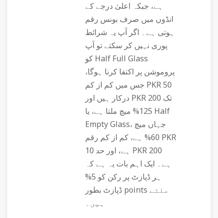
ہے، جبکہ اعلیٰ درجے کے
انڈوں میں صرف بونس رقم
ہوتی ہے۔ اگر آپ یہ شرائط
پوری نہیں کر سکتے تو آپ
کو Half Full Glass
پروموشن پر اکتفا کرنا ہوگا،
جس میں کم از کم PKR 50
درکار ہیں اور PKR 200 تک
125% میچ ملتا ہے، یا Half
Empty Glass، جہاں میچ
60% ہے، کم از کم رقم PKR
10 ہے، اور حد PKR 200
ہے۔ ایک اہم بات یہ ہے کہ
ہر ڈپازٹ پر رکن کو 5%
ڈپازٹ بطور points ملتے
ہیں۔