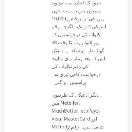
حدود کے لحاظ سے، دونوں
سمتوں میں یہ بہت اچھی
ہیں: فی ٹرانزیکشن 10,000
امریکی ڈالر تک۔ اگرچہ رقم
نکلوانے کی درخواستوں کے
زیرِ التوا رہنے کا وقت 48
گھنٹے تک ہو سکتا ہے، لیکن
اس کے بعد ہمارے ای-والیٹ
کی رقم نکلوانے کی
درخواست کافی تیزی سے
پراسیس ہو گئی۔
دیگر ادائیگی کے طریقوں
میں Neteller،
MuchBetter، ecoPayz،
Visa، MasterCard اور
MiFinity شامل ہیں۔ رقم