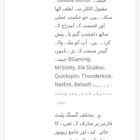
"Double Bonus" جیسے
مقبول ٹائٹلز سے لطف اٹھا
سکتے ہیں، جو حکمتِ عملی
اور قسمت کے امتزاج کے
ساتھ دلچسپ گیم پلے پیش
کرتے ہیں۔ آپ کو ملنے والے
گیمز صنعت کے بڑے ناموں
جیسے BGaming،
MrSlotty، Elk Studios،
Quickspin، Thunderkick،
NetEnt، Betsoft اور بہت
سے دیگر کے ذریعے چلتے
ہیں۔
وہ مختلف گیمنگ پلیٹ
فارمز پر صارف کے تجربے کا
جائزہ لینے اور جامع ریویوز