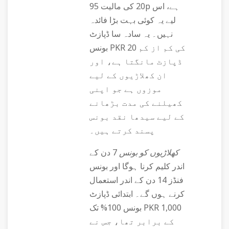
20 کی مالیت 95p ہے، اس
لیے یہ کوئی بہت بڑا فائدہ
نہیں۔ یہ سادہ سا ڈپازٹ
بونس PKR 20 کی کم از کم
ڈپازٹ مانگتا ہے، اور
ان کھلاڑیوں کے لیے
موزوں ہے جو اپنی
کھیلنے کی مدت بڑھانے
کے لیے سیدھا نقد بونس
پسند کرتے ہیں۔
کھلاڑیوں کو بونس
7 دن کے
اندر کلیم کرنا ہوگا اور بونس
فنڈز 14 دن کے اندر استعمال
کرنے ہوں گے۔ ابتدائی ڈپازٹ
بونس 100% تک PKR 1,000
کے برابر تھا، جس نے