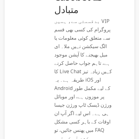
متبادل
بدقسمتی سے، ہمیں VIP
پروگرام کی کسی بھی قسم
سے متعلق کوئی معلومات یا
الگ سیکشن نہیں ملا۔ ای
میل بھیجنے کا آپشن موجود
ہے، تاہم جواب حاصل کرنے
کا Live Chat کہیں زیادہ تیز
طریقہ ہے۔ یہ iOS اور
Android کے لیے مکمل طور
پر موزوں ہے، اور موبائل
ورژن ڈیسک ٹاپ ورژن جیسا
ہی ہے۔ اس لیے اگر آپ ان
اوقات کے باہر کسی مشکل
میں پھنس جائیں، تو FAQ
سیکشن آپ کے لیے