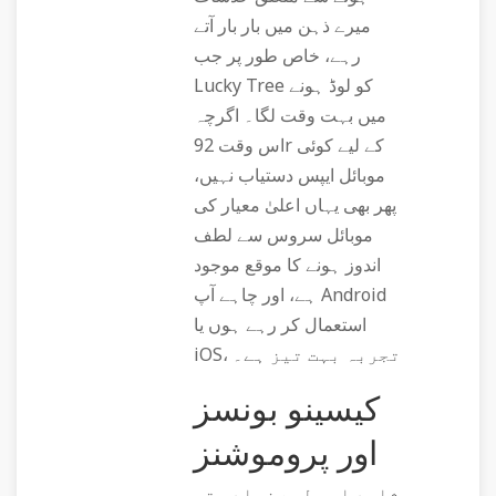
میرے ذہن میں بار بار آتے
رہے، خاص طور پر جب
Lucky Tree کو لوڈ ہونے
میں بہت وقت لگا۔ اگرچہ
اس وقت 92r کے لیے کوئی
موبائل ایپس دستیاب نہیں،
پھر بھی یہاں اعلیٰ معیار کی
موبائل سروس سے لطف
اندوز ہونے کا موقع موجود
ہے، اور چاہے آپ Android
استعمال کر رہے ہوں یا
iOS، تجربہ بہت تیز ہے۔
کیسینو بونسز
اور پروموشنز
شاید اسی لیے زیادہ تر