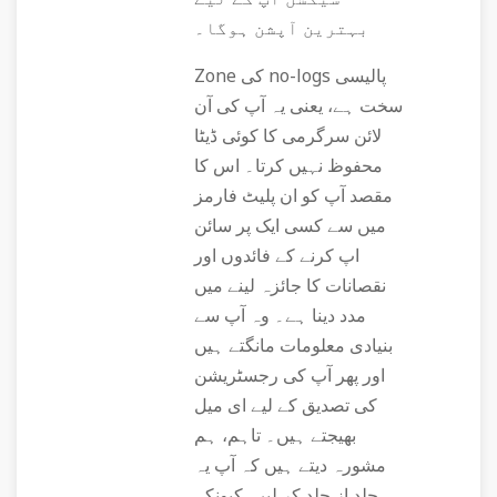
بہترین آپشن ہوگا۔
Zone کی no-logs پالیسی
سخت ہے، یعنی یہ آپ کی آن
لائن سرگرمی کا کوئی ڈیٹا
محفوظ نہیں کرتا۔ اس کا
مقصد آپ کو ان پلیٹ فارمز
میں سے کسی ایک پر سائن
اپ کرنے کے فائدوں اور
نقصانات کا جائزہ لینے میں
مدد دینا ہے۔ وہ آپ سے
بنیادی معلومات مانگتے ہیں
اور پھر آپ کی رجسٹریشن
کی تصدیق کے لیے ای میل
بھیجتے ہیں۔ تاہم، ہم
مشورہ دیتے ہیں کہ آپ یہ
جلد از جلد کر لیں، کیونکہ