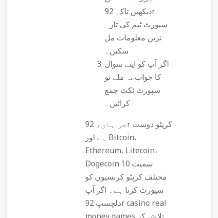
دیکھیں تاکہ 92r
سپورٹ ٹیم کی تازہ
ترین معلومات مل
سکیں۔
اگر آپ کو اپنے سوال
کا جواب نہ ملے تو
سپورٹ ٹکٹ جمع
کرائیں۔
جی ہاں، 92r کرپٹو دوست
ہے اور Bitcoin،
Ethereum، Litecoin،
Dogecoin سمیت 10
مختلف کرپٹو کرنسیوں کو
سپورٹ کرتا ہے۔ اگر آپ
دلچسپ 92r casino real
money games تلاش کر