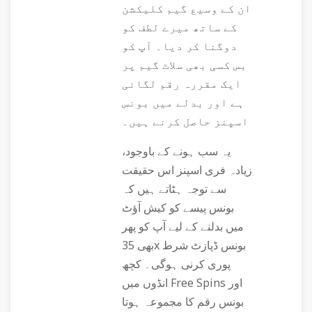
ان کے وسیع گیم کلیکشن
کے ساتھ میرے لطف کو
دوگنا کر دیا۔ آپ کو
بس کسی بھی سلاٹ گیم پر
ایک مقررہ رقم لگانی
ہے اور بدلے میں بونس
اسپنز حاصل کرنے ہیں۔
یہ سب ہونے کے باوجود،
زیادہ فری اسپنز اس حقیقت
سے توجہ ہٹاتے ہیں کہ
بونس پیسے کو کیش آؤٹ
میں بدلنے کے لیے آپ کو پھر
بھی 35x بونس ڈپازٹ شرط
پوری کرنی ہوگی۔ کچھ
انڈوں میں Free Spins اور
بونس رقم کا مجموعہ ہوتا