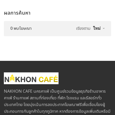
ผลการค้นหา
0 พบโฆษณา
เรียงตาม
ใหม่
NAKHON CAFE นครคาเฟ่ เป็นศูนย์รวมข้อมูลธุรกิจร้านอาหาร
คาเฟ่ ร้านกาแฟ สถานที่ท่องเที่ยว ที่พัก โรงแรม และรีสอร์ททั่ว
ประเทศไทย โดยมุ่งเน้นการลงประกาศโฆษณาฟรีเพื่อเชื่อมโยงผู้
ประกอบการกับลูกค้าในทุกภูมิภาค หากต้องการข้อมูลเพิ่มเติมหรือมี