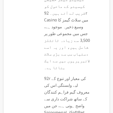
کیسینو کے ماحول کو
قریب لے آتے ہیں۔ 92r
Casino میں سلاٹ گیمز کا
وسیع ذخیرہ موجود ہے،
جس میں مجموعی طور پر
3,500 سے زیادہ ٹائٹلز
شامل ہیں، اور یہ اسے
دستیاب سب سے بڑی سلاٹ
لائبریریوں میں سے ایک
بناتا ہے۔
92r کی معیار اور تنوع کے
لیے وابستگی اس کی
معروف گیم فراہم کنندگان
کے ساتھ شراکت داری سے
واضح ہوتی ہے، جن میں
Spinomenal، iSoftBet،