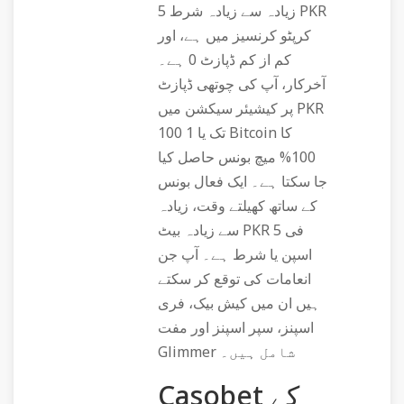
زیادہ سے زیادہ شرط 5 PKR
کرپٹو کرنسیز میں ہے، اور
کم از کم ڈپازٹ 0 ہے۔
آخرکار، آپ کی چوتھی ڈپازٹ
پر کیشیئر سیکشن میں PKR
100 تک یا 1 Bitcoin کا
100% میچ بونس حاصل کیا
جا سکتا ہے۔ ایک فعال بونس
کے ساتھ کھیلتے وقت، زیادہ
سے زیادہ بیٹ PKR 5 فی
اسپن یا شرط ہے۔ آپ جن
انعامات کی توقع کر سکتے
ہیں ان میں کیش بیک، فری
اسپنز، سپر اسپنز اور مفت
Glimmer شامل ہیں۔
Casobet کے