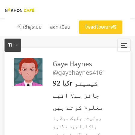
เข้าสู่ระบบ
ลงทะเบียน
โพสต์โฆษณาฟรี
TH
Gaye Haynes
@gayehaynes4161
کیا 92r کیسینو
جائز ہے؟ آئیے
معلوم کرتے ہیں
رولیٹ، بلیک جیک یا
باکارا جیسے لائیو
کیسینو گیمز حقیقی