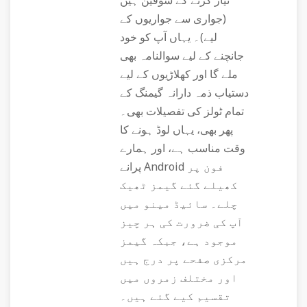
تیار کرنے کے شوقین ہیں
(جواری سے جواریوں کے
لیے)۔ یہاں آپ کو خود
جانچنے کے لیے سوالنامہ بھی
ملے گا اور کھلاڑیوں کے لیے
دستیاب ذمہ دارانہ گیمنگ کے
تمام ٹولز کی تفصیلات بھی۔
پھر بھی، یہاں لوڈ ہونے کا
وقت مناسب ہے، اور ہمارے
پرانے Android فون پر
کھیلے گئے گیمز ٹھیک
چلے۔ سائیڈ مینو میں
آپ کی ضرورت کی ہر چیز
موجود ہے، جبکہ گیمز
مرکزی صفحے پر درج ہیں
اور مختلف زمروں میں
تقسیم کیے گئے ہیں۔