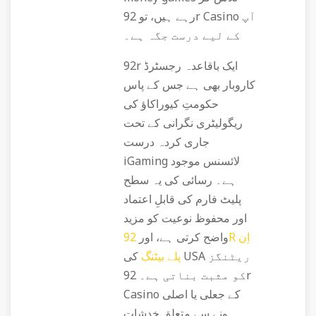
رہے ہیں، تو 92r Casino آپ
کے لیے درست جگہ ہے۔
92r ایک باقاعدہ رجسٹرڈ
کاروبار بھی ہے جس کے پاس
حکومتِ کیوراکاؤ کی
ریگولیٹری نگرانی کے تحت
جاری کردہ درست
iGaming لائسنس موجود
ہے۔ رسائی کی یہ سطح
پلیٹ فارم کی قابلِ اعتماد
اور محفوظ نوعیت کو مزید
واضح کرتی ہے، اور
92R اِن
پلے بیٹنگ
کی USA ریٹنگز
کو مثبت بناتی ہے۔ 92r
Casino کے جعلی یا اصلی
ہونے سے متعلق خدشات