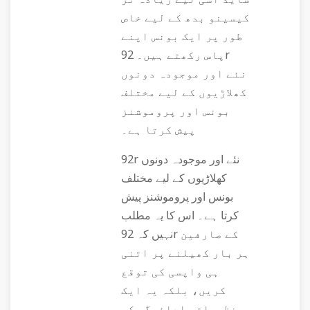
کیسینو بدھ کے لیے خاص
طور پر ایک بونس اپنے
پاس رکھتے ہیں۔ 92r
نئے اور موجودہ دونوں
کھلاڑیوں کے لیے مختلف
بونس اور پروموشنز
پیش کرتا ہے۔
92r نئے اور موجودہ دونوں
کھلاڑیوں کے لیے مختلف
بونس اور پروموشنز پیش
کرتا ہے۔ اس کا یہ مطلب
نہیں کہ 92r کے صارفین
ہر بار کھیلنے پر اتنی
ہی واپسی کی توقع
کریں، بلکہ یہ ایک
نظریاتی ادائیگی کی