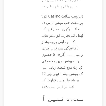
شرح ظاہر کرتا ہے۔
92r Casino کی ویب سائٹ
پر مفت چِپ بونس نہیں دیا
جاتا، لیکن یہ صارفین کے
کھیل کے تجربے کو بہتر بنانے
کے لیے اپنی پروموشنز
باقاعدگی سے تازہ کرتی
رہتی ہے۔ اگرچہ 6 حصوں
والے بونس میں مجموعی
ڈپازٹ میچ فیصد زیادہ ہے،
پھر بھی 92r کے بونس پیسے
پر شرط بونس ڈپازٹ کے
35x کے برابر ہے۔
سمجھ نہیں آ