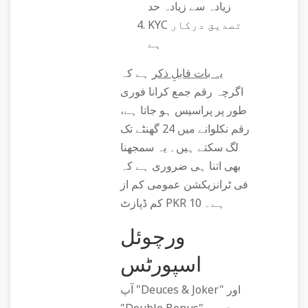
زیادہ سے زیادہ حد
KYC تصدیق درکار
ہے
یہ بات قابلِ ذکر
ہے کہ
اگرچہ رقم جمع کرانا فوری
طور پر پراسیس ہو جاتا ہے،
رقم نکلوانے میں 24 گھنٹے تک
لگ سکتے ہیں۔ یہ سمجھنا
بھی اتنا ہی ضروری ہے کہ
فی ٹرانزیکشن عمومی کم از
کم ڈپازٹ PKR 10 ہے۔
ورچوئل
اسپورٹس
آپ "Deuces & Joker" اور