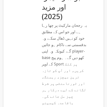
اور مزید
(2025)
یہ رجحان مارکیٹ پر چھا رہا
ہے اور جو اس کے مطابق
خود کو نہیں ڈھال سکے، وہ
بدقسمتی سے ناکام ہو جائیں
گے، کیونکہ وہ اپنی player-
base کھو دیں گے۔ ہوم پیج
کے اوپر Sport پر کلک
کریں، اور آپ کو تازہ
ترین میچز، ریسنگ،
اور ٹورنامنٹس پر شرط
لگانے کے لیے درکار ہر
چیز مل جائے گی۔
باقاعدہ کیسینو