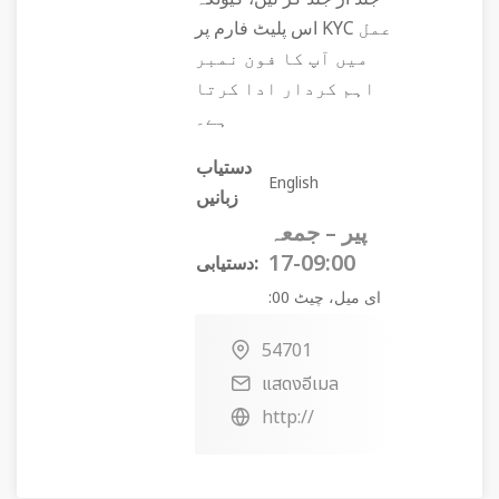
اس پلیٹ فارم پر KYC عمل
میں آپ کا فون نمبر
اہم کردار ادا کرتا
ہے۔
دستیاب
English
زبانیں
پیر – جمعہ
09:00-17
دستیابی:
:00 ای میل، چیٹ
54701
แสดงอีเมล
http://