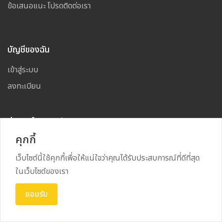
ข้อเสนอแนะ โปรดติดต่อเรา
บัญชีของฉัน
เข้าสู่ระบบ
ลงทะเบียน
ช่วยเหลือและสนับสนุน
คุกกี้
บล็อก
ข้อความรับรอง
เว็บไซต์นี้ใช้คุกกี้เพื่อให้แน่ใจว่าคุณได้รับประสบการณ์ที่ดีที่สุด
ในเว็บไซต์ของเรา
คำถามที่พบบ่อย
ความคิดเห็น
ยอมรับ
ติดต่อ