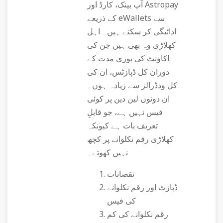
آپ بینک، کارڈ اور Astropay
کے ذریعے eWallets سے
ادائیگی کر سکتے ہیں۔ اہل
کھلاڑی وہ بھی ہیں جن کی
اکاؤنٹ کی پوری مدت کے
دوران کل ڈپازٹس، ان کی
کل ودڈرالز سے زیادہ ہوں۔
ان دونوں لین دین پر کوئی
فیس نہیں ہے، جو قابلِ
تعریف بات ہے کیونکہ
کھلاڑی رقم نکلوانے پر کچھ
نہیں کھوتے۔
نقصانات
ڈپازٹ اور رقم نکلوانے
کی فیس
رقم نکلوانے کی کم