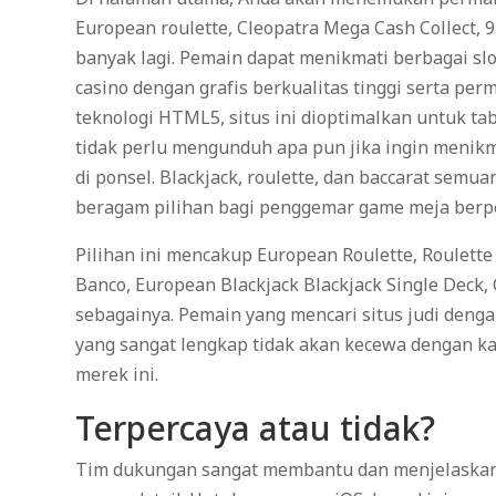
European roulette, Cleopatra Mega Cash Collect, 9
banyak lagi. Pemain dapat menikmati berbagai slo
casino dengan grafis berkualitas tinggi serta pe
teknologi HTML5, situs ini dioptimalkan untuk ta
tidak perlu mengunduh apa pun jika ingin menik
di ponsel. Blackjack, roulette, dan baccarat semu
beragam pilihan bagi penggemar game meja ber
Pilihan ini mencakup European
Roulette, Roulette
Banco, European Blackjack Blackjack Single Deck, 
sebagainya. Pemain yang mencari situs judi deng
yang sangat lengkap tidak akan kecewa dengan ka
merek ini.
Terpercaya atau tidak?
Tim dukungan sangat membantu dan menjelaskan 