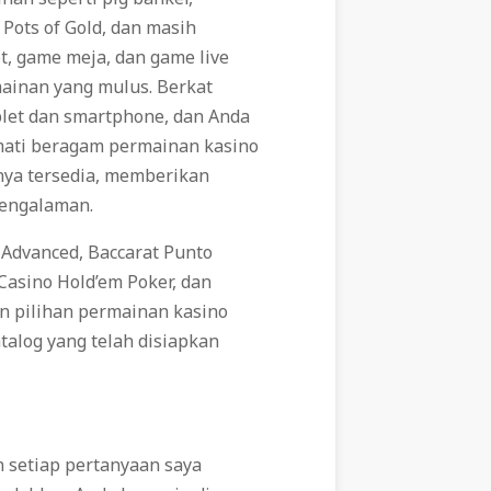
 Pots of Gold, dan masih
t, game meja, dan game live
rmainan yang mulus. Berkat
blet dan smartphone, dan Anda
mati beragam permainan kasino
anya tersedia, memberikan
pengalaman.
 Advanced, Baccarat Punto
Casino Hold’em Poker, dan
an pilihan permainan kasino
talog yang telah disiapkan
setiap pertanyaan saya