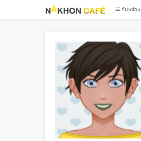
ค้นหาโฆ