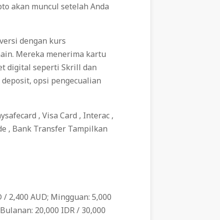
ipto akan muncul setelah Anda
versi dengan kurs
emain. Mereka menerima kartu
 digital seperti Skrill dan
s deposit, opsi pengecualian
aysafecard , Visa Card , Interac ,
ode , Bank Transfer Tampilkan
D / 2,400 AUD; Mingguan: 5,000
 Bulanan: 20,000 IDR / 30,000