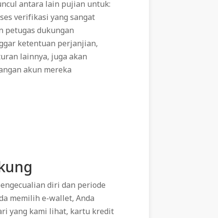
ncul antara lain pujian untuk:
oses verifikasi yang sangat
an petugas dukungan
ggar ketentuan perjanjian,
turan lainnya, juga akan
langan akun mereka
ukung
engecualian diri dan periode
nda memilih e-wallet, Anda
i yang kami lihat, kartu kredit