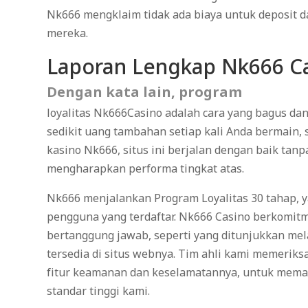
Nk666 mengklaim tidak ada biaya untuk deposit d
mereka.
Laporan Lengkap Nk666 C
Dengan kata lain, program
loyalitas Nk666Casino adalah cara yang bagus d
sedikit uang tambahan setiap kali Anda bermain, 
kasino Nk666, situs ini berjalan dengan baik tanpa
mengharapkan performa tingkat atas.
Nk666 menjalankan Program Loyalitas 30 tahap, ya
pengguna yang terdaftar. Nk666 Casino berkomit
bertanggung jawab, seperti yang ditunjukkan mela
tersedia di situs webnya. Tim ahli kami memeriksa
fitur keamanan dan keselamatannya, untuk mem
standar tinggi kami.