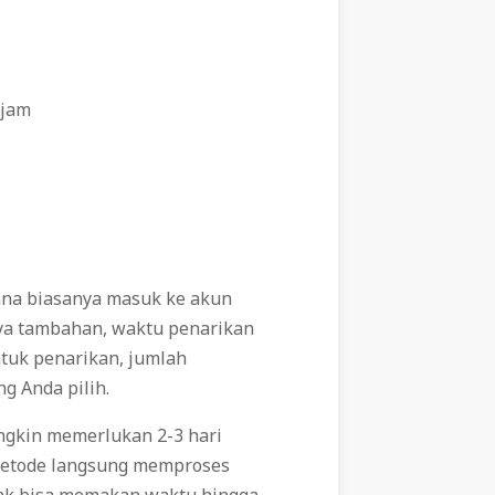
 jam
ana biasanya masuk ke akun
aya tambahan, waktu penarikan
ntuk penarikan, jumlah
 Anda pilih.
ngkin memerlukan 2-3 hari
 metode langsung memproses