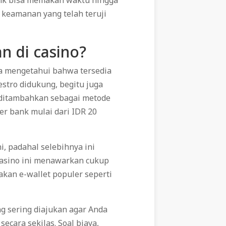
ank bisa memakan waktu hingga
i keamanan yang telah teruji
n di casino?
ya mengetahui bahwa tersedia
stro didukung, begitu juga
k ditambahkan sebagai metode
er bank mulai dari IDR 20
i, padahal selebihnya ini
Kasino ini menawarkan cukup
kan e-wallet populer seperti
g sering diajukan agar Anda
ecara sekilas. Soal biaya,