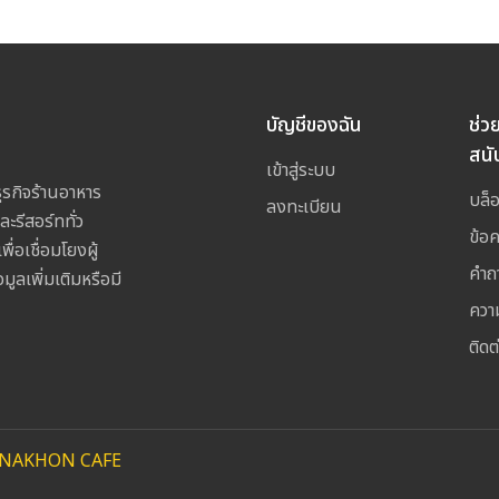
บัญชีของฉัน
ช่ว
สนั
เข้าสู่ระบบ
รกิจร้านอาหาร
บล็
ลงทะเบียน
ละรีสอร์ททั่ว
ข้อ
อเชื่อมโยงผู้
คำถ
ูลเพิ่มเติมหรือมี
ควา
ติดต
NAKHON CAFE