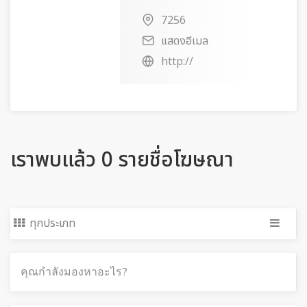
7256
แสดงอีเมล
http://
เราพบแล้ว 0 รายชื่อโฆษณา
ทุกประเภท