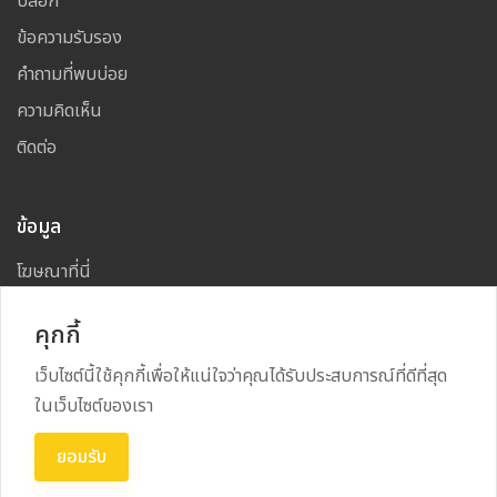
บล็อก
ข้อความรับรอง
คำถามที่พบบ่อย
ความคิดเห็น
ติดต่อ
ข้อมูล
โฆษณาที่นี่
แผนผังเว็บไซต์
คุกกี้
เว็บไซต์นี้ใช้คุกกี้เพื่อให้แน่ใจว่าคุณได้รับประสบการณ์ที่ดีที่สุด
ในเว็บไซต์ของเรา
Copyright
2026
All Rights Reserved By
NAKHON CAFE
ยอมรับ
Power By
RECRUSS SYSTEM