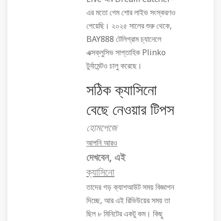
এর মতো গেম শোর লাইভ সংস্করণও
পেয়েছি। ২০২৫ সালের শুরু থেকে,
BAY888 টেলিগ্রাম চ্যানেলে
এক্সক্লুসিভ সাপ্তাহিক Plinko
টুর্নামেন্টও চালু করেছে।
সঠিক ক্যাসিনো
বেছে নেওয়ার টিপস
হোমপেজে
আপনি আরও
দেখবেন, এই
ক্যাসিনো
তাদের গড় ক্যাশআউট সময় বিজ্ঞাপন
দিচ্ছে, আর এই রিভিউয়ের সময় তা
ছিল ৮ মিনিটের একটু কম। কিছু