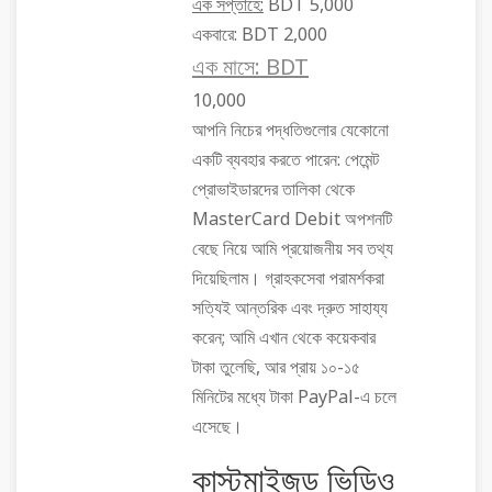
এক সপ্তাহে:
BDT 5,000
একবারে: BDT 2,000
এক মাসে: BDT
10,000
আপনি নিচের পদ্ধতিগুলোর যেকোনো
একটি ব্যবহার করতে পারেন: পেমেন্ট
প্রোভাইডারদের তালিকা থেকে
MasterCard Debit অপশনটি
বেছে নিয়ে আমি প্রয়োজনীয় সব তথ্য
দিয়েছিলাম। গ্রাহকসেবা পরামর্শকরা
সত্যিই আন্তরিক এবং দ্রুত সাহায্য
করেন; আমি এখান থেকে কয়েকবার
টাকা তুলেছি, আর প্রায় ১০-১৫
মিনিটের মধ্যে টাকা PayPal-এ চলে
এসেছে।
কাস্টমাইজড ভিডিও