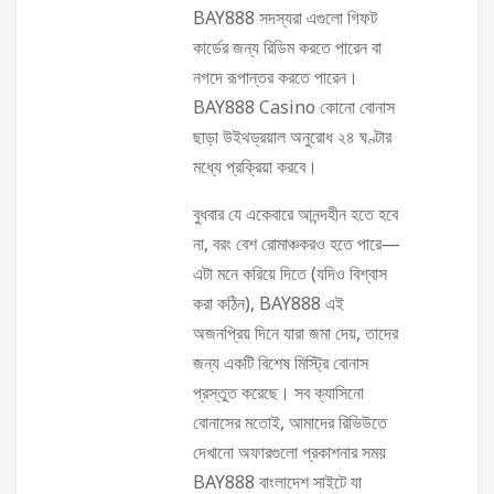
BAY888 সদস্যরা এগুলো গিফট
কার্ডের জন্য রিডিম করতে পারেন বা
নগদে রূপান্তর করতে পারেন।
BAY888 Casino কোনো বোনাস
ছাড়া উইথড্রয়াল অনুরোধ ২৪ ঘণ্টার
মধ্যে প্রক্রিয়া করবে।
বুধবার যে একেবারে আনন্দহীন হতে হবে
না, বরং বেশ রোমাঞ্চকরও হতে পারে—
এটা মনে করিয়ে দিতে (যদিও বিশ্বাস
করা কঠিন), BAY888 এই
অজনপ্রিয় দিনে যারা জমা দেয়, তাদের
জন্য একটি বিশেষ মিস্ট্রি বোনাস
প্রস্তুত করেছে। সব ক্যাসিনো
বোনাসের মতোই, আমাদের রিভিউতে
দেখানো অফারগুলো প্রকাশনার সময়
BAY888 বাংলাদেশ সাইটে যা