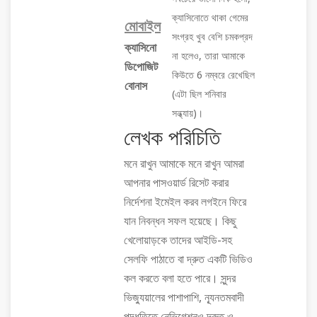
ক্যাসিনোতে থাকা গেমের
মোবাইল
সংগ্রহ খুব বেশি চমকপ্রদ
ক্যাসিনো
না হলেও, তারা আমাকে
ডিপোজিট
কিউতে 6 নম্বরে রেখেছিল
বোনাস
(এটা ছিল শনিবার
সন্ধ্যায়)।
লেখক পরিচিতি
মনে রাখুন আমাকে মনে রাখুন আমরা
আপনার পাসওয়ার্ড রিসেট করার
নির্দেশনা ইমেইল করব লগইনে ফিরে
যান নিবন্ধন সফল হয়েছে। কিছু
খেলোয়াড়কে তাদের আইডি-সহ
সেলফি পাঠাতে বা দ্রুত একটি ভিডিও
কল করতে বলা হতে পারে। সুন্দর
ভিজ্যুয়ালের পাশাপাশি, ন্যূনতমবাদী