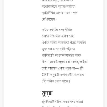
একেবারে মসৃণ, আর আমার
কথোপকথনে গ্রাহক সহায়তা
প্রতিনিধিরা ভাষায় দারুণ দক্ষতা
দেখিয়েছেন।
লাইভ চ্যাটের সময় সীমিত
কোনো মোবাইল অ্যাপ নেই
এখানে আমার অভিজ্ঞতা পয়েন্ট আকারে
তুলে ধরা হলো: রেজিস্ট্রেশন
প্রক্রিয়াটি আশ্চর্যজনকভাবে দ্রুত
ছিল। তবে উল্লেখ করা দরকার, লাইভ
চ্যাট সারাক্ষণ খোলা থাকে না—এটি
CET অনুযায়ী সকাল ৮টা থেকে রাত
১টা পর্যন্ত খোলা থাকে।
মুদ্রা
প্ল্যাটফর্মটি পরীক্ষা করার সময় আমরা