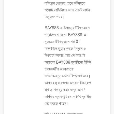
লাইসেন্স পেয়েছে, তবে ভবিষ্যতে
ওয়েস্ট ভার্জিনিয়ার জন্য একটি ভার্সন
চালু হতে পারে।
BAY888-এ উপলভ্য উইথড্রয়াল
পদ্ধতিগুলো হলো: BAY888-এ
ন্যূনতম উইথড্রয়াল শর্ত 0।
অনলাইনে জুয়া খেলতে বিশ্বাস ও
নিশ্চয়তা দরকার, আর সে কারণেই
আমাদের BAY888 ক্যাসিনো রিভিউ
প্ল্যাটফর্মটির অফারগুলো
সমালোচনামূলকভাবে বিশ্লেষণ করে।
আপনার জুয়া খেলার অভ্যাস নিয়ন্ত্রণে
রাখতে সাহায্য করার জন্য আপনি
আপনার অ্যাকাউন্ট থেকে বিভিন্ন সীমা
সেট করতে পারেন।