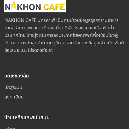
NAKHON CAFE นครคาเฟ่ เป็นศูนย์รวมข้อมูลธุรกิจร้านอาหาร
คาเฟ่ ร้านกาแฟ สถานที่ท่องเที่ยว ที่พัก โรงแรม และรีสอร์ททั่ว
ประเทศไทย โดยมุ่งเน้นการลงประกาศโฆษณาฟรีเพื่อเชื่อมโยงผู้
ประกอบการกับลูกค้าในทุกภูมิภาค หากต้องการข้อมูลเพิ่มเติมหรือมี
ข้อเสนอแนะ โปรดติดต่อเรา
บัญชีของฉัน
เข้าสู่ระบบ
ลงทะเบียน
ช่วยเหลือและสนับสนุน