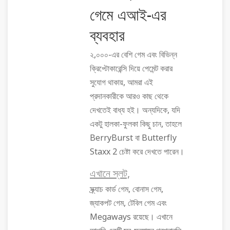
গেমে এআই-এর
ব্যবহার
২,০০০-এর বেশি গেম এবং বিভিন্ন
ক্রিপ্টোকারেন্সি দিয়ে পেমেন্ট করার
সুযোগ থাকায়, আমরা এই
প্রদানকারীকে আরও কাছ থেকে
দেখতেই বাধ্য হই। অন্যদিকে, যদি
একটু হালকা-ফুলকা কিছু চান, তাহলে
BerryBurst বা Butterfly
Staxx 2 চেষ্টা করে দেখতে পারেন।
এখানে স্লট,
স্ক্র্যাচ কার্ড গেম, বোনাস গেম,
জ্যাকপট গেম, টেবিল গেম এবং
Megaways রয়েছে। এখানে