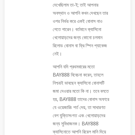
দেখেছিলাম তা-ই; তাই আপনার
অবস্থান ও আপনি কখন দেখছেন তার
ওপর নির্ভর করে একই বোনাস নাও
পেতে পারেন। বর্তমানে ক্যাসিনো
খেলোয়াড়দের জন্য কোনো চলমান
রিলোড বোনাস বা ফ্রি স্পিন প্যাকেজ
নেই।
আপনি যদি প্রথমবারের মতো
BAY888 বিবেচনা করেন, তাহলে
নিশ্চয়ই ভাবছেন ক্যাসিনো বোনাসটি
জমা দেওয়ার মতো কি না। তবে বলতে
হয়, BAY888 তাদের বোনাস অফারে
যে ওয়েজারিং শর্ত দেয়, তা সাধারণত
বেশ যুক্তিসংগত এবং খেলোয়াড়দের
জন্য সুবিধাজনক। BAY888
ক্যাসিনোতে আপনি রিয়েল মানি দিয়ে