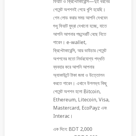
ফিয়াট ও ক্রিপ্টোকারেন্সি—দুই ধরনের
পেমেন্ট অপশনই পেয়ে খুশি হয়েছি।
গেম লোড করার সময় আপনি দেখবেন
শুধু ফিয়াট মুদ্রা দেখানো হচ্ছে, যাতে
আপনি আপনার পছন্দেরটি বেছে নিতে
পারেন। e-wallet,
ক্রিপ্টোকারেন্সি, আর ভাউচার পেমেন্ট
অপশনের মতো নির্ভরযোগ্য পদ্ধতি
ব্যবহার করে আপনি আপনার
অ্যাকাউন্টে টাকা জমা ও উত্তোলন
করতে পারেন। এখানে উপলভ্য কিছু
পেমেন্ট অপশন হলো Bitcoin,
Ethereum, Litecoin, Visa,
Mastercard, EcoPayz এবং
Interac।
এক দিনে: BDT 2,000