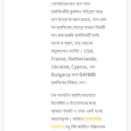
খেলোয়াড়ের মনে হতে পারে
ক্যাসিনোটির কুরাকাও লাইসেন্স আছে
বলে উদ্বেগের কারণ রয়েছে, তবে এমন
সব ক্যাসিনোর ক্ষেত্রে সাধারণ নিয়মটি
মনে রাখা জরুরি: ক্যাসিনোটি যতটা
ভালো বা খারাপ, তার পেছনের
মানুষগুলোও ততটাই। USA,
France, Netherlands,
Ukraine, Cyprus, এবং
Bulgaria হলো BAY888
ক্যাসিনোর নিষিদ্ধ দেশ।
বৈধ অনলাইন ক্যাসিনোগুলোতে
ডিপোজিট ও উত্তোলনের জন্য
ব্যবহৃত পদ্ধতি ও তথ্য একই হওয়া
বাধ্যতামূলক। বর্তমানে
BAY888
ক্যাসিনো
শুধু নিউ জার্সিতে পরিচালনার