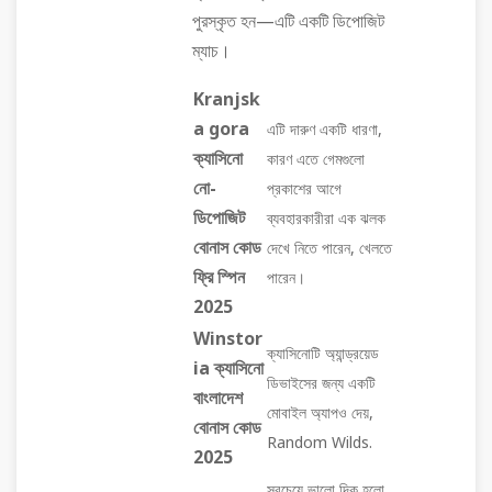
পুরস্কৃত হন—এটি একটি ডিপোজিট
ম্যাচ।
Kranjsk
a gora
এটি দারুণ একটি ধারণা,
ক্যাসিনো
কারণ এতে গেমগুলো
নো-
প্রকাশের আগে
ডিপোজিট
ব্যবহারকারীরা এক ঝলক
বোনাস কোড
দেখে নিতে পারেন, খেলতে
ফ্রি স্পিন
পারেন।
2025
Winstor
ক্যাসিনোটি অ্যান্ড্রয়েড
ia ক্যাসিনো
ডিভাইসের জন্য একটি
বাংলাদেশ
মোবাইল অ্যাপও দেয়,
বোনাস কোড
Random Wilds.
2025
সবচেয়ে ভালো দিক হলো,