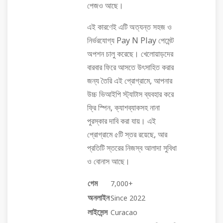
পেজও আছে।
এই কারণেই এটি অত্যন্ত সহজ ও
নির্ভরযোগ্য Pay N Play পেমেন্ট
অপশন চালু করেছে। খেলোয়াড়দের
বারবার ফিরে আসতে উৎসাহিত করার
জন্য তৈরি এই প্রোগ্রামে, আপনার
উচ্চ ভিআইপি স্ট্যাটাস ব্যবহার করে
ফ্রি স্পিন, ক্যাশব্যাকসহ নানা
পুরস্কার দাবি করা যায়। এই
প্রোগ্রামে ৫টি স্তর রয়েছে, আর
প্রতিটি স্তরের নিজস্ব আলাদা সুবিধা
ও বোনাস আছে।
গেম
7,000+
অনলাইন
Since 2022
লাইসেন্স
Curacao