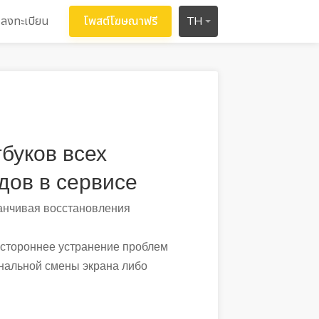
ลงทะเบียน
โพสต์โฆษณาฟรี
TH
буков всех
дов в сервисе
канчивая восстановления
стороннее устранение проблем
анальной смены экрана либо