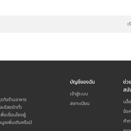
เ
บัญชีของฉัน
ช่ว
สนั
เข้าสู่ระบบ
รกิจร้านอาหาร
บล็
ลงทะเบียน
ละรีสอร์ททั่ว
ข้อ
อเชื่อมโยงผู้
คำถ
ูลเพิ่มเติมหรือมี
ควา