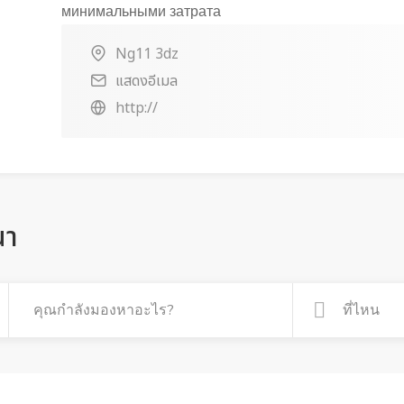
минимальными затрата
Ng11 3dz
แสดงอีเมล
http://
ณา