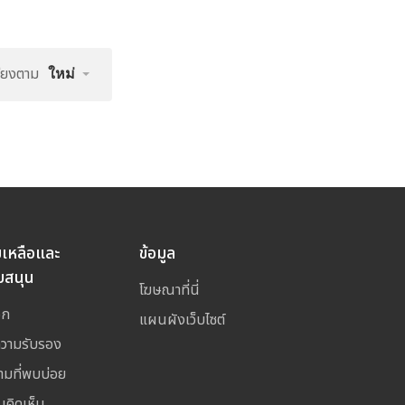
รียงตาม
ใหม่
ยเหลือและ
ข้อมูล
บสนุน
โฆษณาที่นี่
อก
แผนผังเว็บไซต์
ความรับรอง
ามที่พบบ่อย
มคิดเห็น