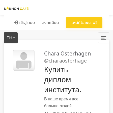
เข้าสู่ระบบ
ลงทะเบียน
โพสต์โฆษณาฟรี
TH
Chara Osterhagen
@charaosterhage
Купить
диплом
института.
В наше время все
больше людей
задумываются о покупке