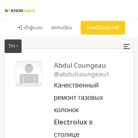
เข้าสู่ระบบ
ลงทะเบียน
โพสต์โฆษณาฟรี
TH
Abdul Coungeau
@abdulcoungeau1
Качественный
ремонт газовых
колонок
Electrolux в
столице